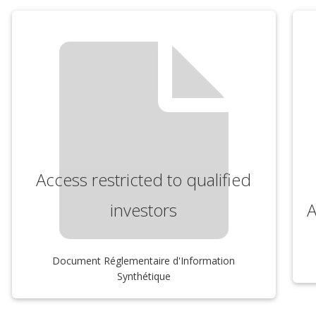
Access restricted to qualified
investors
A
Document Réglementaire d'Information
Synthétique