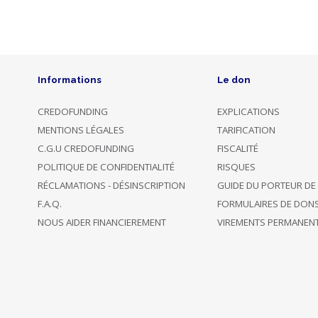
d'entre
eux,
aux
utilisateurs
ayant
Informations
Le don
le
statut
CREDOFUNDING
EXPLICATIONS
d'investisseurs
MENTIONS LÉGALES
TARIFICATION
qualifiés.
C.G.U CREDOFUNDING
FISCALITÉ
POLITIQUE DE CONFIDENTIALITÉ
RISQUES
RÉCLAMATIONS - DÉSINSCRIPTION
GUIDE DU PORTEUR DE
F.A.Q.
FORMULAIRES DE DON
NOUS AIDER FINANCIEREMENT
VIREMENTS PERMANEN
L'Annuel