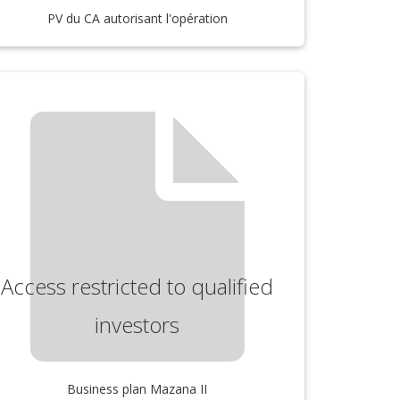
PV du CA autorisant l'opération
Access restricted to qualified
investors
Business plan Mazana II