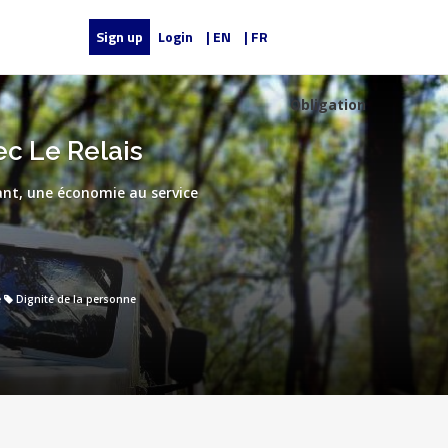
Sign up
Login
| EN
| FR
Obligation
c Le Relais
nt, une économie au service
e
Dignité de la personne