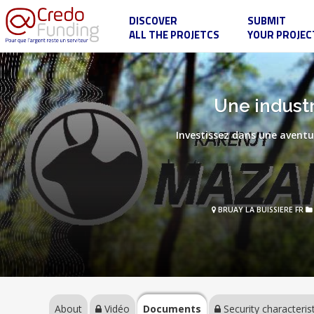
DISCOVER
SUBMIT
ALL THE PROJETCS
YOUR PROJEC
Une
industrie
automobile
pour
Madagascar,
About
Une indust
avec
Le
Relais
Investissez dans une avent
Vidéo
Documents
BRUAY LA BUISSIERE FR
Security
characteristics
About
Vidéo
Documents
Security characteris