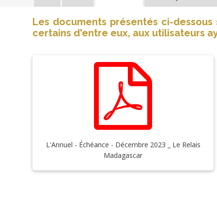
CredoFunders
(69)
Les documents présentés ci-dessous so
certains d'entre eux, aux utilisateurs ay
Comments
(0)
Une
industrie
automobile
pour
Madagascar,
L'Annuel - Échéance - Décembre 2023 _ Le Relais
Une
avec
Madagascar
Le
industrie
Relais
automobile
pour
Madagascar,