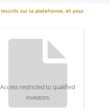
nscrits sur la plateforme, et pour
Access restricted to qualified
investors