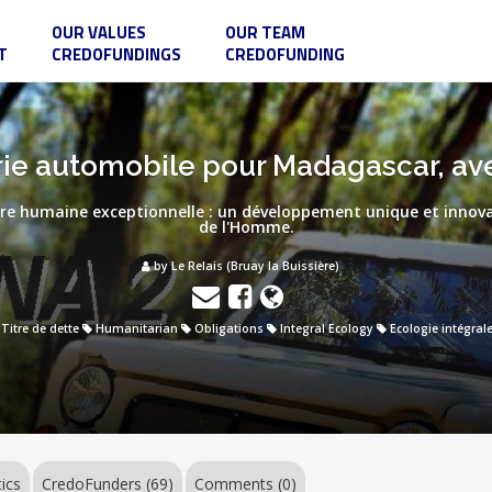
OUR VALUES
OUR TEAM
T
CREDOFUNDINGS
CREDOFUNDING
rie automobile pour Madagascar, ave
ure humaine exceptionnelle : un développement unique et innova
de l'Homme.
by Le Relais (Bruay la Buissière)
Titre de dette
Humanitarian
Obligations
Integral Ecology
Ecologie intégral
tics
CredoFunders
(69)
Comments (0)