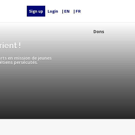
Sign up
Login
| EN
| FR
Dons
ient !
arts en mission de jeunes
rétiens persécutés.