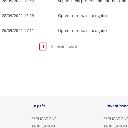
28/09/2021 18:52
support this project and another one
28/09/2021 15:09
Opted to remain incognito
26/09/2021 17:11
Opted to remain incognito
1
2
Next ›
Last »
Le prêt
L'investisse
EXPLICATIONS
EXPLICATION
TARIFICATION
TARIFICATION