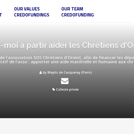
OUR VALUES
OUR TEAM
T
CREDOFUNDINGS
CREDOFUNDING
-moi à partir aider les Chrétiens d'Or
e l'association SOS Chrétiens d'Orient, afin de financer les dép
ectif de l'asso : apporter une aide matérielle et humaine aux ch
by Maylis de Cacqueray (Paris)
Collecte privée