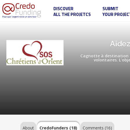
DISCOVER
SUBMIT
ALL THE PROJETCS
YOUR PROJEC
Aidez-
moi
à
partir
aider
About
Aidez
les
Chrétiens
d'Orient
Cagnotte à destination d
!
volontaires. L'obj
CredoFunders
(18)
Comments
(16)
About
CredoFunders
(18)
Comments (16)