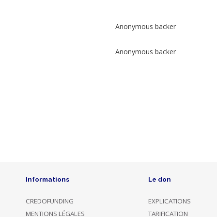
Collecte
Anonymous backer
privée
Dons
Anonymous backer
Photo
Name
Dated
Description
Amount
28/11/2021
back only
€ 200
12:25
this project
16/10/2021
back only
€ 10
Informations
Le don
12:19
this project
CREDOFUNDING
EXPLICATIONS
Opted to
MENTIONS LÉGALES
TARIFICATION
Anonymous
12/10/2021