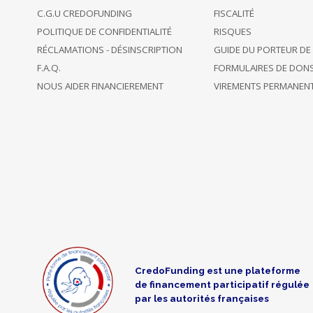
remain
€ 50
backer
13:40
C.G.U CREDOFUNDING
FISCALITÉ
incognito
POLITIQUE DE CONFIDENTIALITÉ
RISQUES
RÉCLAMATIONS - DÉSINSCRIPTION
GUIDE DU PORTEUR DE
Opted to
Anonymous
02/10/2021
F.A.Q.
FORMULAIRES DE DON
remain
€ 100
backer
08:38
incognito
NOUS AIDER FINANCIEREMENT
VIREMENTS PERMANEN
Opted to
Anonymous
01/10/2021
remain
€ 1,000
backer
08:42
incognito
29/09/2021
back only
€ 100
21:24
this project
Opted to
Anonymous
28/09/2021
remain
€ 30
backer
19:38
CredoFunding est une plateforme
incognito
de financement participatif régulée
par les autorités françaises
support this