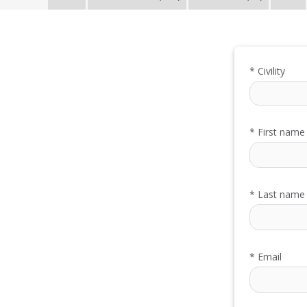
*
Civility
*
First name
*
Last name
*
Email