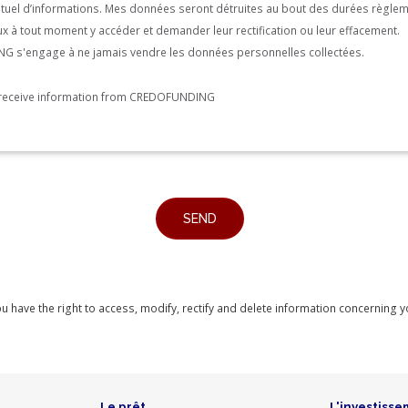
entuel d’informations. Mes données seront détruites au bout des durées règle
peux à tout moment y accéder et demander leur rectification ou leur effacement.
 s'engage à ne jamais vendre les données personnelles collectées.
o receive information from CREDOFUNDING
you have the right to access, modify, rectify and delete information concerning 
Le prêt
L'investisse