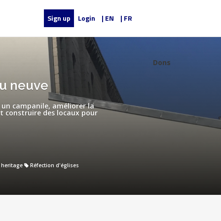
Sign up
Login
| EN
| FR
Dons
au neuve
r un campanile, améliorer la
et construire des locaux pour
 heritage
Réfection d'églises