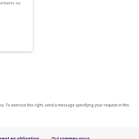
mentaires ou
you. To exercise this right, send a message specifying your request in this
ment en obligation
Qui sommes-nous