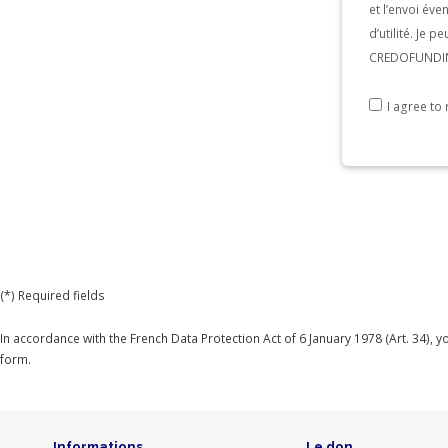
et l’envoi év
are
d’utilité. Je 
a
CREDOFUNDING
human,
ignore
I agree t
this
field
(*) Required fields
In accordance with the French Data Protection Act of 6 January 1978 (Art. 34), 
form.
Informations
Le don