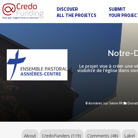
DISCOVER
SUBMIT
ALL THE PROJETCS
YOUR PROJEC
Notre-
Dame
du
Perpétuel-
Secours
Notre-D
fait
peau
neuve
Le projet vise à créer une 
visibilité de l'église dans 
Asnières sur Seine FR
Donat
About
CredoFunders
(119)
Comments (48)
Label