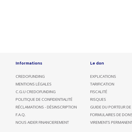
monter
ce
spectacle
de
toute
pièce
et
pour
cela,
nous
avons
besoin
de
financements
afin
Informations
Le don
de
donner
vie
à
CREDOFUNDING
EXPLICATIONS
notre
MENTIONS LÉGALES
TARIFICATION
projet.
C.G.U CREDOFUNDING
FISCALITÉ
by
POLITIQUE DE CONFIDENTIALITÉ
RISQUES
Mathilde
Vancina
RÉCLAMATIONS - DÉSINSCRIPTION
GUIDE DU PORTEUR DE
(La
Roche-
F.A.Q.
FORMULAIRES DE DON
sur-
Yon)
NOUS AIDER FINANCIEREMENT
VIREMENTS PERMANEN