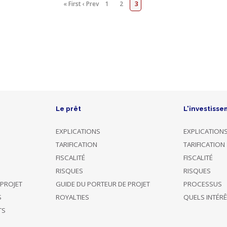
« First
‹ Prev
1
2
3
Le prêt
L'investisse
EXPLICATIONS
EXPLICATION
TARIFICATION
TARIFICATION
FISCALITÉ
FISCALITÉ
RISQUES
RISQUES
 PROJET
GUIDE DU PORTEUR DE PROJET
PROCESSUS
S
ROYALTIES
QUELS INTÉR
TS