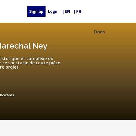
Sign up
Login
| EN
| FR
Dons
 Maréchal Ney
historique et complexe du
 ce spectacle de toute pièce
re projet.
Rewards