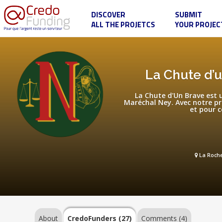
DISCOVER
SUBMIT
ALL THE PROJETCS
YOUR PROJEC
La
Chute
d’un
Brave
:
About
La Chute d’u
faire
revivre
le
La Chute d'Un Brave est 
procès
Maréchal Ney. Avec notre pr
du
et pour c
Maréchal
CredoFunders
Ney
(27)
Comments
La Roche
(4)
About
CredoFunders
(27)
Comments (4)