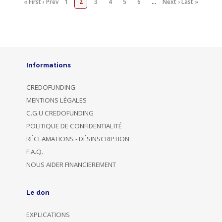
« First
‹ Prev
1
2
3
4
5
6
…
Next ›
Last »
Informations
CREDOFUNDING
MENTIONS LÉGALES
C.G.U CREDOFUNDING
POLITIQUE DE CONFIDENTIALITÉ
RÉCLAMATIONS - DÉSINSCRIPTION
F.A.Q.
NOUS AIDER FINANCIEREMENT
Le don
EXPLICATIONS