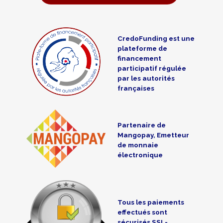
CredoFunding est une
plateforme de
financement
participatif régulée
par les autorités
françaises
Partenaire de
Mangopay, Emetteur
de monnaie
électronique
Tous les paiements
effectués sont
sécurisés SSL-