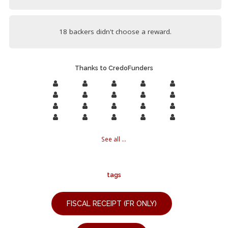
18 backers didn't choose a reward.
Thanks to CredoFunders
See all ...
tags
FISCAL RECEIPT (FR ONLY)