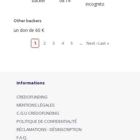
backer
08:14
incognito
Other backers
un don de 60 €
1
2
3
4
5
…
Next ›
Last »
Informations
CREDOFUNDING
MENTIONS LÉGALES
C.G.U CREDOFUNDING
POLITIQUE DE CONFIDENTIALITÉ
RÉCLAMATIONS - DÉSINSCRIPTION
F.A.Q.