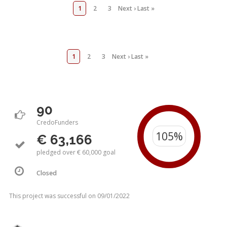
1
2
3
Next ›
Last »
1
2
3
Next ›
Last »
90
CredoFunders
€ 63,166
pledged over € 60,000 goal
Closed
This project was successful on 09/01/2022