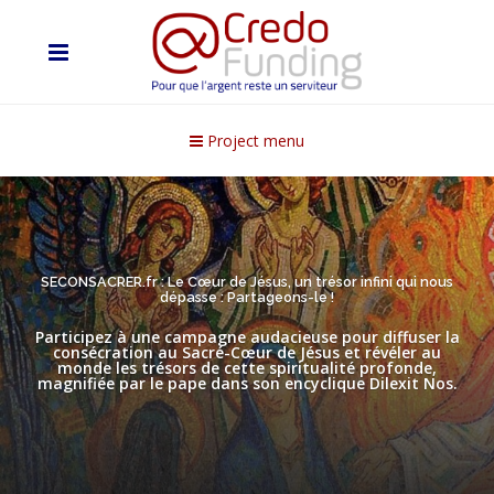
Project menu
SECONSACRER.fr : Le Cœur de Jésus, un trésor infini qui nous
dépasse : Partageons-le !
Participez à une campagne audacieuse pour diffuser la
consécration au Sacré-Cœur de Jésus et révéler au
monde les trésors de cette spiritualité profonde,
magnifiée par le pape dans son encyclique Dilexit Nos.