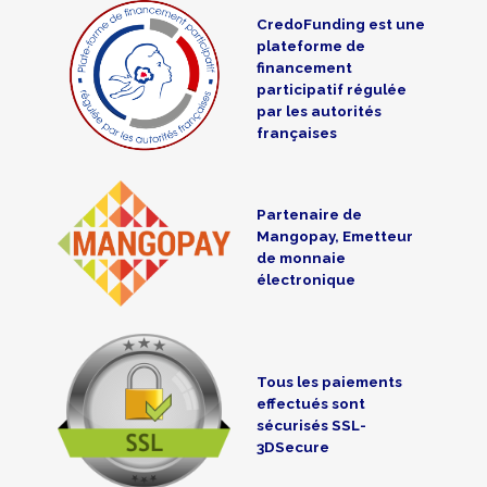
CredoFunding est une
plateforme de
financement
participatif régulée
par les autorités
françaises
Partenaire de
Mangopay, Emetteur
de monnaie
électronique
Tous les paiements
effectués sont
sécurisés SSL-
3DSecure