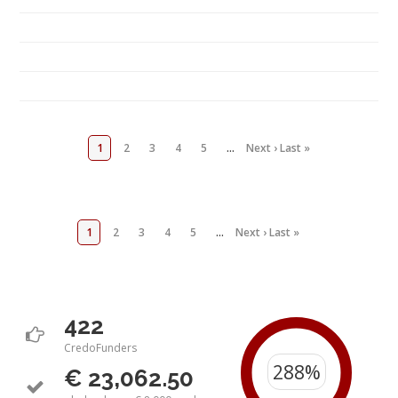
1
2
3
4
5
…
Next ›
Last »
1
2
3
4
5
…
Next ›
Last »
422
CredoFunders
€ 23,062.50