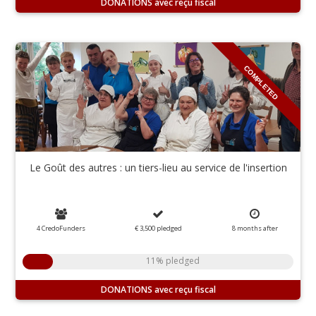
DONATIONS
COMPLETED
Le Goût des autres : un tiers-lieu au service de l'insertion
4 CredoFunders
€ 3,500
pledged
8
months
after
11% pledged
DONATIONS