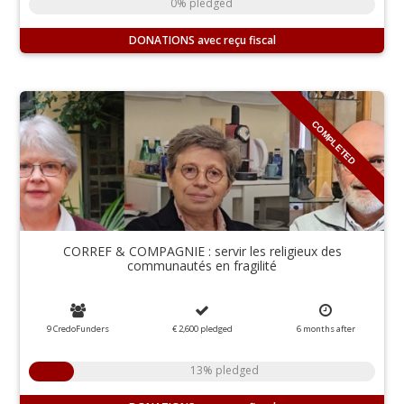
0% pledged
DONATIONS
COMPLETED
CORREF & COMPAGNIE : servir les religieux des
communautés en fragilité
9 CredoFunders
€ 2,600
pledged
6
months
after
13% pledged