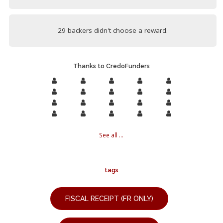
29 backers didn't choose a reward.
Thanks to CredoFunders
See all ...
tags
FISCAL RECEIPT (FR ONLY)