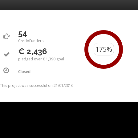
54
CredoFunders
€ 2,436
pledged over € 1,390 goal
Closed
This project was successful on 21/01/2016