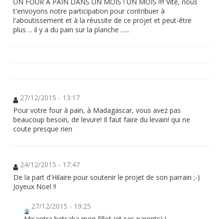
UN FOUR A PAIN DANS UN MOIS ! UN MOIS !!!! Vite, nous
t'envoyons notre participation pour contribuer à
l'aboutissement et à la réussite de ce projet et peut-être
plus ... il y a du pain sur la planche ......
27/12/2015 - 13:17
Pour votre four à pain, à Madagascar, vous avez pas
beaucoup besoin, de levure! Il faut faire du levain! qui ne
coute presque rien
24/12/2015 - 17:47
De la part d'Hilaire pour soutenir le projet de son parrain ;-)
Joyeux Noel !!
27/12/2015 - 19:25
Misaotra betsaka mon fillot (et ses parents) !