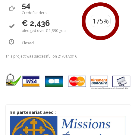
54
CredoFunders
€ 2,436
pledged over € 1,390 goal
Closed
This project was successful on 21/01/2016
En partenariat avec :