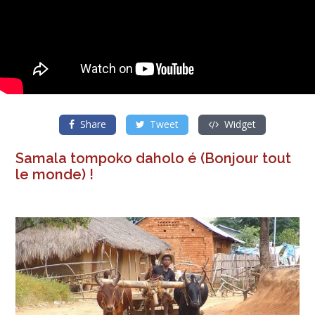
Share
Tweet
Widget
Samala tompoko daholo é (Bonjour tout
le monde) !