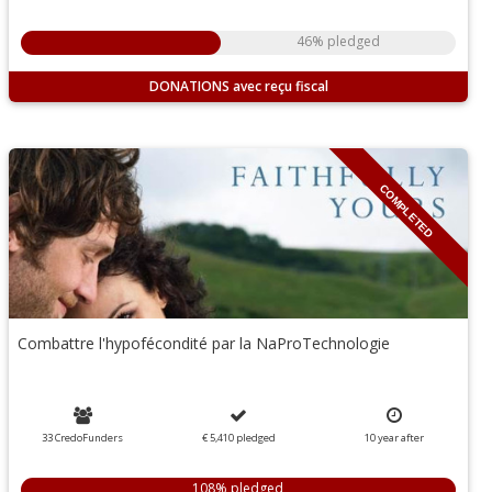
46% pledged
DONATIONS
COMPLETED
Combattre l'hypofécondité par la NaProTechnologie
33 CredoFunders
€ 5,410
pledged
10
year
after
108% pledged