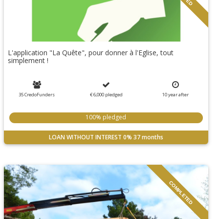
L'application "La Quête", pour donner à l'Eglise, tout
simplement !
35 CredoFunders
€ 6,000
pledged
10
year
after
100% pledged
LOAN WITHOUT INTEREST
0%
37 months
COMPLETED