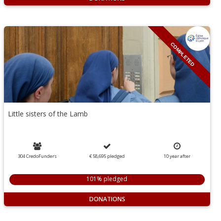
COMPLETED
Little sisters of the Lamb
304 CredoFunders
€ 58,695
pledged
10
year
after
101% pledged
DONATIONS