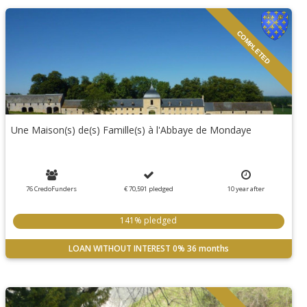
COMPLETED
Une Maison(s) de(s) Famille(s) à l'Abbaye de Mondaye
76 CredoFunders
€ 70,591
pledged
10
year
after
141% pledged
LOAN WITHOUT INTEREST
0%
36 months