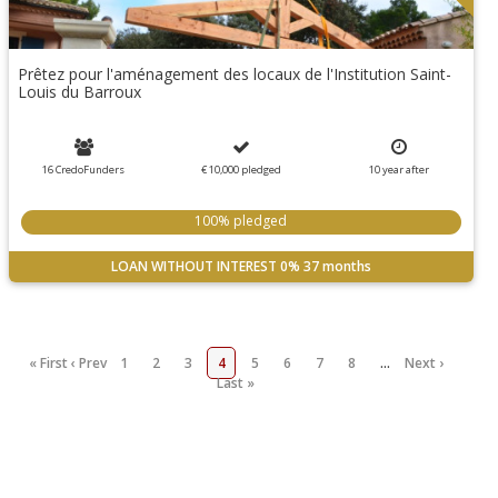
Prêtez pour l'aménagement des locaux de l'Institution Saint-
Louis du Barroux
16 CredoFunders
€ 10,000
pledged
10
year
after
100% pledged
LOAN WITHOUT INTEREST
0%
37 months
« First
‹ Prev
1
2
3
4
5
6
7
8
…
Next ›
Last »