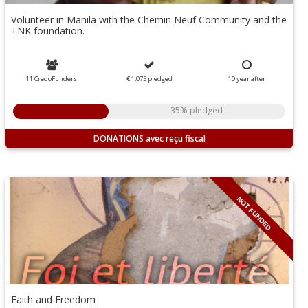
Volunteer in Manila with the Chemin Neuf Community and the
TNK foundation.
11 CredoFunders
€ 1,075
pledged
10
year
after
35% pledged
DONATIONS
NOT FUNDED
Faith and Freedom