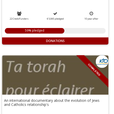
22 CredoFunders
€ 5,945
pledged
10
year
after
59% pledged
DONATIONS
COMPLETED
An international documentary about the evolution of Jews
and Catholics relationship's