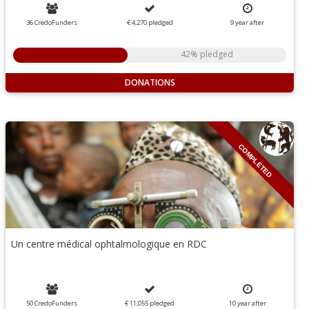
36 CredoFunders
€ 4,270
pledged
9
year
after
42% pledged
DONATIONS
COMPLETED
Un centre médical ophtalmologique en RDC
50 CredoFunders
€ 11,055
pledged
10
year
after