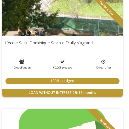
COMPLETED
L'école Saint Dominique Savio d'Ecully s'agrandit
4 CredoFunders
€ 2,208
pledged
10
year
after
100% pledged
LOAN WITHOUT INTEREST
0%
85 months
COMPLETED