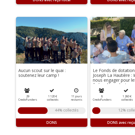
Aucun scout sur le quai :
Le Fonds de dotation 
soutenez leur camp !
Joseph La Hautière : 
nous engager pour le
âgées dépendantes
29
1 120 €
11
jours
8
1 260 €
CredoFunders
collectés
restants
CredoFunders
collectés
44% collectés
12% colle
DONS
DONS