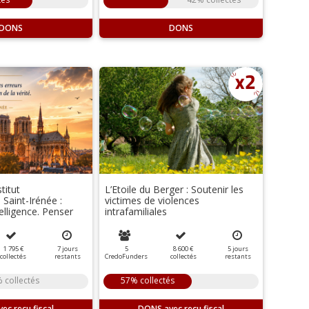
DONS
DONS
titut
L’Etoile du Berger : Soutenir les
 Saint-Irénée :
victimes de violences
elligence. Penser
intrafamiliales
1 795 €
7
jours
5
8 600 €
5
jours
collectés
restants
CredoFunders
collectés
restants
 collectés
57% collectés
DONS