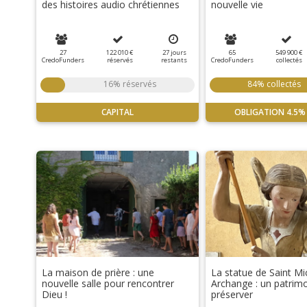
des histoires audio chrétiennes
nouvelle vie
27
122 010 €
27
jours
65
549 900 €
CredoFunders
réservés
restants
CredoFunders
collectés
16% réservés
84% collectés
CAPITAL
OBLIGATION
4.5%
La maison de prière : une
La statue de Saint Mi
nouvelle salle pour rencontrer
Archange : un patrim
Dieu !
préserver