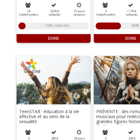
14
3 035 €
51
jours
5
1 170 €
CredoFunders
collectés
restants
CredoFunders
collectés
10% collectés
36% 
DONS
DONS
TeenSTAR : éducation à la vie
PRÉVENTE : des rom
affective et au sens de la
musicaux pour redéco
sexualité
grandes figures histo
chrétiennes !
5
280 €
34
jours
5
235 €