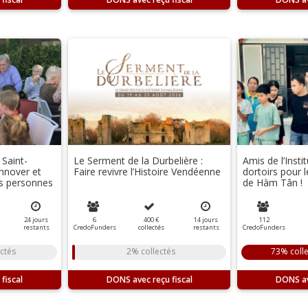
Saint-
Le Serment de la Durbelière :
Amis de l’Insti
Innover et
Faire revivre l’Histoire Vendéenne
dortoirs pour 
s personnes
de Hàm Tân !
24
jours
6
400 €
14
jours
112
restants
CredoFunders
collectés
restants
CredoFunders
ctés
2% collectés
73% coll
DONS
DONS