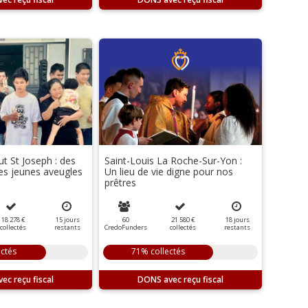
tut St Joseph : des
Saint-Louis La Roche-Sur-Yon :
les jeunes aveugles
Un lieu de vie digne pour nos
prêtres
18 278 €
15
jours
60
21 580 €
18
jours
collectés
restants
CredoFunders
collectés
restants
ectés
71% collectés
DONS