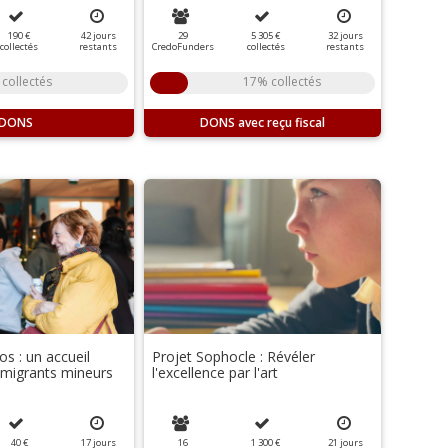
190 €
42
jours
29
5 305 €
32
jours
collectés
restants
CredoFunders
collectés
restants
collectés
17% collectés
DONS
DONS
s : un accueil
Projet Sophocle : Révéler
 migrants mineurs
l'excellence par l'art
40 €
17
jours
16
1 300 €
21
jours