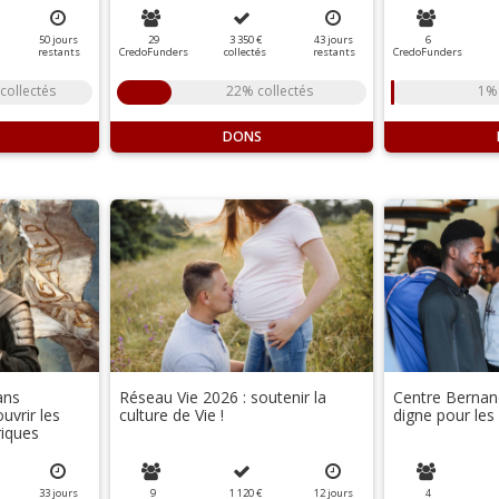
50
jours
29
3 350 €
43
jours
6
restants
CredoFunders
collectés
restants
CredoFunders
collectés
22% collectés
1% 
DONS
ans
Réseau Vie 2026 : soutenir la
Centre Bernano
uvrir les
culture de Vie !
digne pour les
riques
33
jours
9
1 120 €
12
jours
4