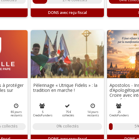
DONS
s à protéger
Pèlerinage « Utrique Fidelis » : la
Apostolos - Ins
les sur
tradition en marche !
d’Apologétique
Croire avec int
avec foi.
85
jours
5
75 €
14
jours
25
restants
CredoFunders
collectés
restants
CredoFunders
 collectés
0% collectés
5%
DONS
DONS