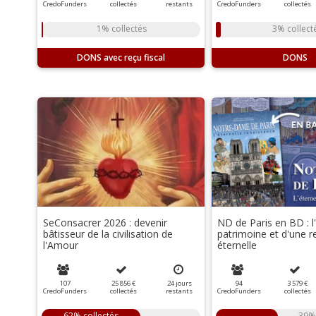
CredoFunders
collectés
restants
CredoFunders
collectés
1% collectés
3% collect
DONS
DONS
SeConsacrer 2026 : devenir
ND de Paris en BD : l'
bâtisseur de la civilisation de
patrimoine et d'une 
l'Amour
éternelle
107
25 856 €
24
jours
94
3 579 €
CredoFunders
collectés
restants
CredoFunders
collectés
62% collectés
39% 