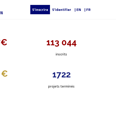
S'inscrire
S'identifier
| EN
| FR
UN
7€
113 044
inscrits
 €
1722
projets terminés