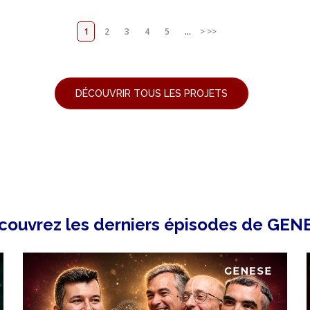
1
2
3
4
5
...
>
>>
DÉCOUVRIR TOUS LES PROJETS
couvrez les derniers épisodes de GEN