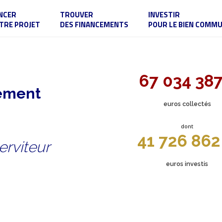
NCER
TROUVER
INVESTIR
TRE PROJET
DES FINANCEMENTS
POUR LE BIEN COMM
67 034 38
sement
euros collectés
dont
41 726 862
erviteur
euros investis