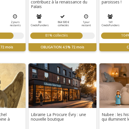
contribuez à la renaissance du
paroisses !
Palais
2
jours
99
864 500 €
1
jour
141
restants
CredoFunders
collectés
restant
CredoFunders
81% collectés
104%
72 mois
OBLIGATION
4.5%
72 mois
C
chel
Librairie La Procure Évry : une
Nubee : les hi
oine à
nouvelle boutique
qui illuminent 