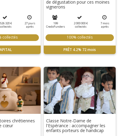
de dégustation pour ces moines
vignerons
526 320 €
27
jours
199
2 000 000 €
7
mois
collectés
après
CredoFunders
collectés
après
 collectés
100% collectés
APITAL
PRÊT
4.2%
72 mois
stoires chrétiennes
Classe Notre-Dame de
le cœur
l'Espérance : accompagner les
enfants porteurs de handicap