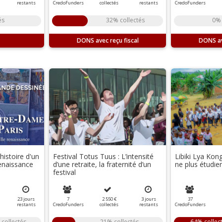
restants
CredoFunders
collectés
restants
CredoFunders
és
32% collectés
0% 
DONS
DONS
histoire d'un
Festival Totus Tuus : L’intensité
Libiki Lya Kon
renaissance
d’une retraite, la fraternité d’un
ne plus étudier
festival
23
jours
7
2 550 €
3
jours
37
restants
CredoFunders
collectés
restants
CredoFunders
collectés
21% collectés
64% collec