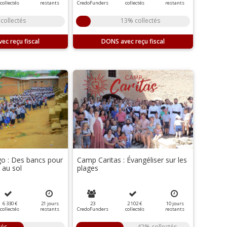
collectés
restants
CredoFunders
collectés
restants
collectés
13% collectés
DONS
go : Des bancs pour
Camp Caritas : Évangéliser sur les
 au sol
plages
6 330 €
21
jours
23
2 102 €
10
jours
collectés
restants
CredoFunders
collectés
restants
tés
42% collectés