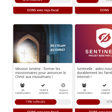
DONS
DONS
Mission Ismérie : former les
Sentinelle : aidez-nou
missionnaires pour annoncer le
durablement les famil
Christ aux musulmans !
Internet !
65
14 927 €
16
jours
99
12 657 €
CredoFunders
collectés
restants
CredoFunders
collectés
74% collectés
42%
DONS
DONS