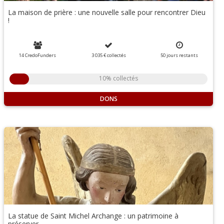
La maison de prière : une nouvelle salle pour rencontrer Dieu
!
14 CredoFunders
3 035 €
collectés
50
jours
restants
10% collectés
DONS
La statue de Saint Michel Archange : un patrimoine à
préserver