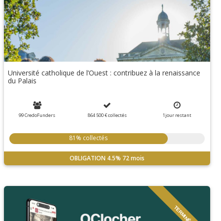
Université catholique de l’Ouest : contribuez à la renaissance
du Palais
99 CredoFunders
864 500 €
collectés
1
jour
restant
81% collectés
OBLIGATION
4.5%
72 mois
TERMINÉ