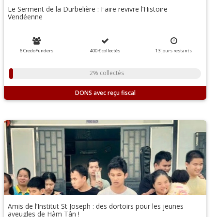
Le Serment de la Durbelière : Faire revivre l’Histoire
Vendéenne
6 CredoFunders
400 €
collectés
13
jours
restants
2% collectés
DONS
Amis de l’Institut St Joseph : des dortoirs pour les jeunes
aveugles de Hàm Tân !