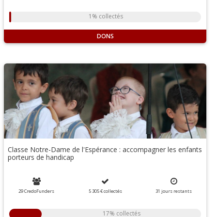
1% collectés
DONS
Classe Notre-Dame de l'Espérance : accompagner les enfants
porteurs de handicap
29 CredoFunders
5 305 €
collectés
31
jours
restants
17% collectés