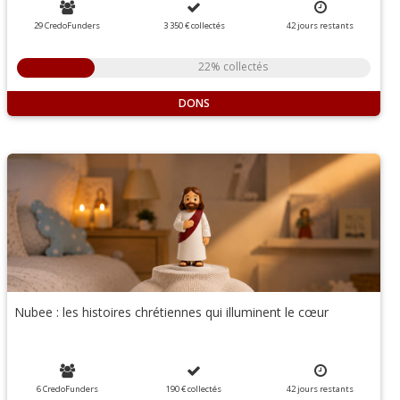
29 CredoFunders
3 350 €
collectés
42
jours
restants
22% collectés
DONS
Nubee : les histoires chrétiennes qui illuminent le cœur
6 CredoFunders
190 €
collectés
42
jours
restants