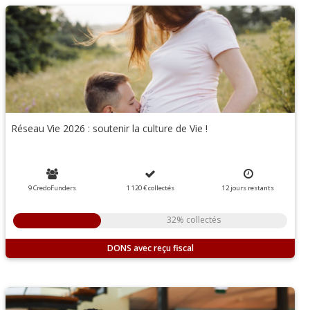
Réseau Vie 2026 : soutenir la culture de Vie !
9 CredoFunders
1 120 €
collectés
12
jours
restants
32% collectés
DONS