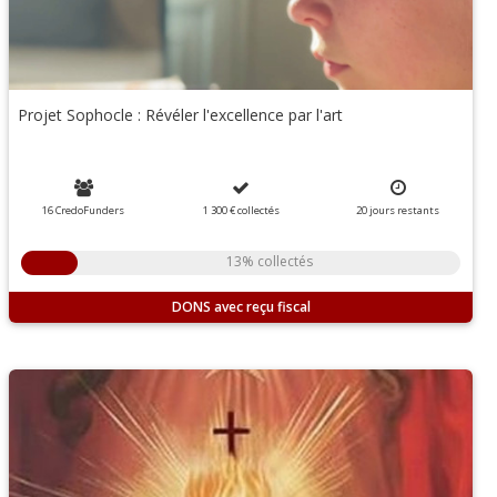
Projet Sophocle : Révéler l'excellence par l'art
16 CredoFunders
1 300 €
collectés
20
jours
restants
13% collectés
DONS