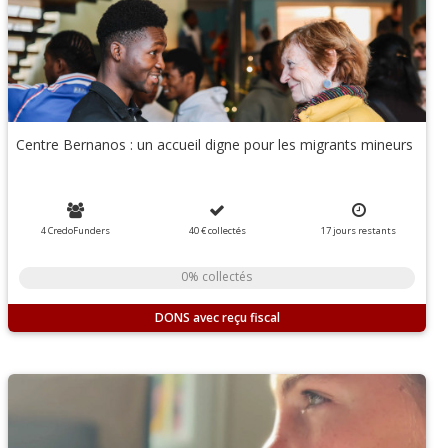
Centre Bernanos : un accueil digne pour les migrants mineurs
4 CredoFunders
40 €
collectés
17
jours
restants
0% collectés
DONS