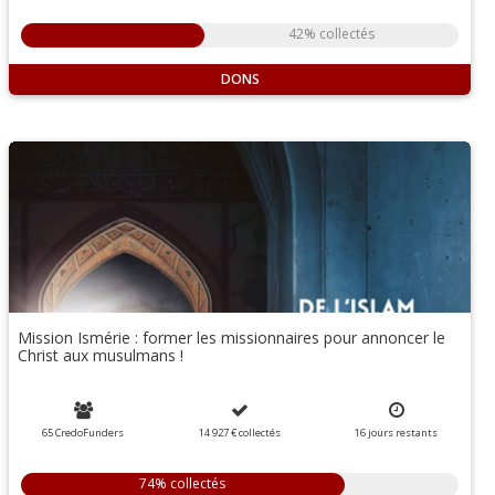
42% collectés
DONS
Mission Ismérie : former les missionnaires pour annoncer le
Christ aux musulmans !
65 CredoFunders
14 927 €
collectés
16
jours
restants
74% collectés