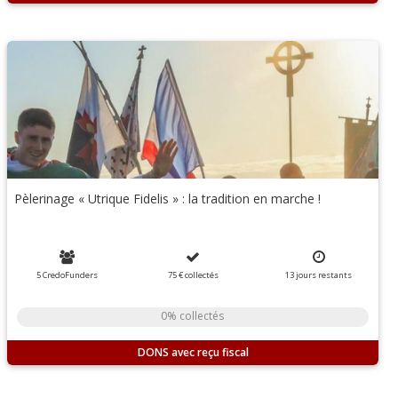
Pèlerinage « Utrique Fidelis » : la tradition en marche !
5 CredoFunders
75 €
collectés
13
jours
restants
0% collectés
DONS