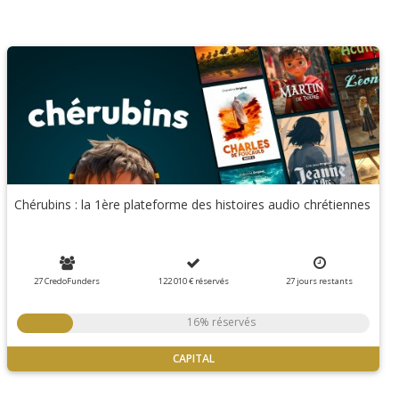
Chérubins : la 1ère plateforme des histoires audio chrétiennes
27 CredoFunders
122 010 €
réservés
27
jours
restants
16% réservés
CAPITAL