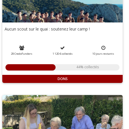
Aucun scout sur le quai : soutenez leur camp !
29 CredoFunders
1 120 €
collectés
10
jours
restants
44% collectés
DONS