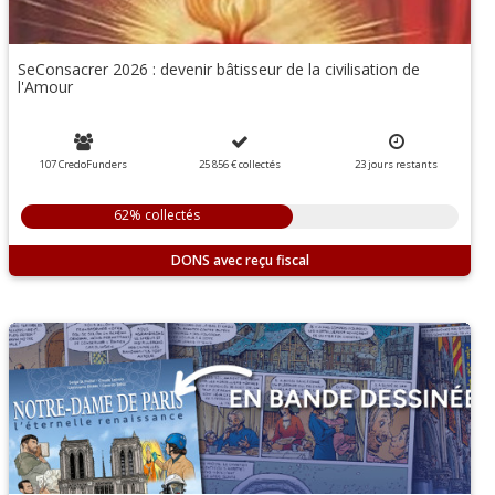
SeConsacrer 2026 : devenir bâtisseur de la civilisation de
l'Amour
107 CredoFunders
25 856 €
collectés
23
jours
restants
62% collectés
DONS