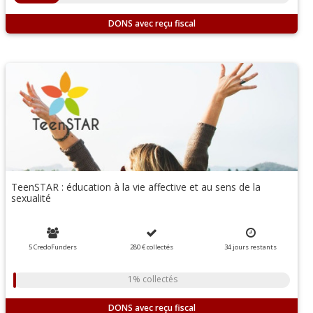
DONS
TeenSTAR : éducation à la vie affective et au sens de la
sexualité
5 CredoFunders
280 €
collectés
34
jours
restants
1% collectés
DONS