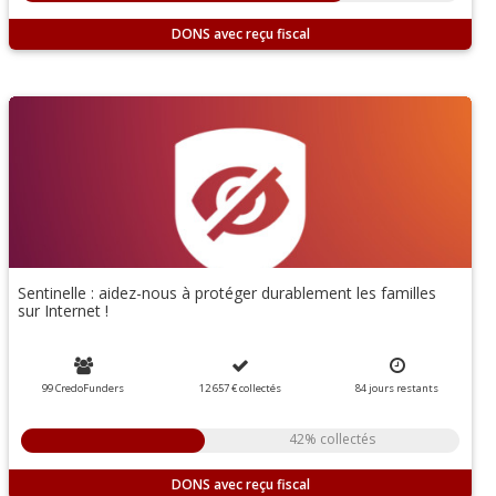
DONS
Sentinelle : aidez-nous à protéger durablement les familles
sur Internet !
99 CredoFunders
12 657 €
collectés
84
jours
restants
42% collectés
DONS