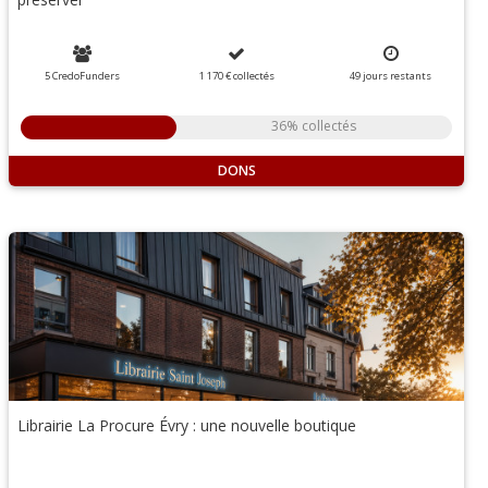
5 CredoFunders
1 170 €
collectés
49
jours
restants
36% collectés
DONS
Librairie La Procure Évry : une nouvelle boutique