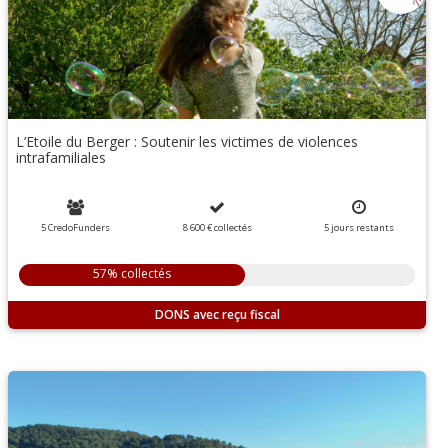
L’Etoile du Berger : Soutenir les victimes de violences
intrafamiliales
5 CredoFunders
8 600 €
collectés
5
jours
restants
57% collectés
DONS