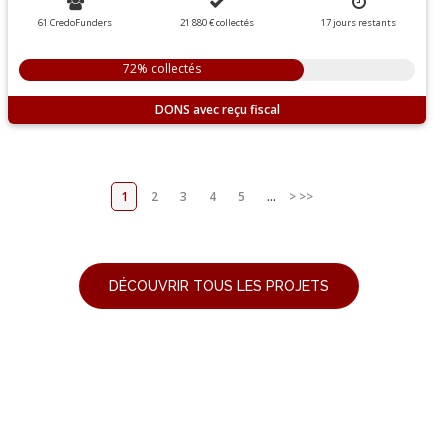
61 CredoFunders
21 880 €
collectés
17
jours
restants
72% collectés
DONS
1
2
3
4
5
...
>
>>
DÉCOUVRIR TOUS LES PROJETS