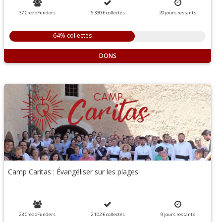
37 CredoFunders
6 330 €
collectés
20
jours
restants
64% collectés
DONS
Camp Caritas : Évangéliser sur les plages
23 CredoFunders
2 102 €
collectés
9
jours
restants