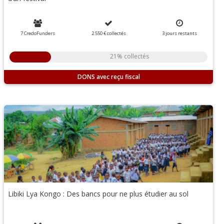
7 CredoFunders
2 550 €
collectés
3
jours
restants
21% collectés
DONS
Libiki Lya Kongo : Des bancs pour ne plus étudier au sol