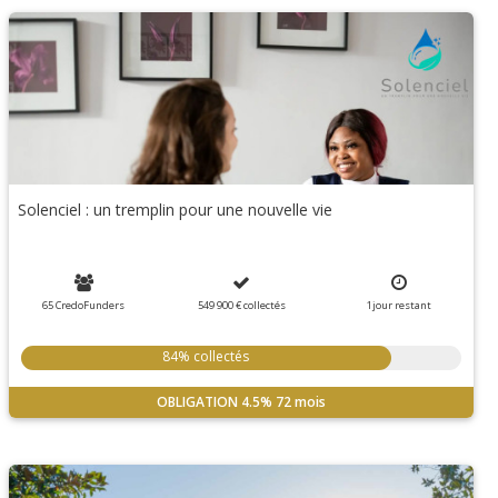
Solenciel : un tremplin pour une nouvelle vie
65 CredoFunders
549 900 €
collectés
1
jour
restant
84% collectés
OBLIGATION
4.5%
72 mois