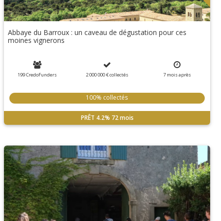
Abbaye du Barroux : un caveau de dégustation pour ces
moines vignerons
199 CredoFunders
2 000 000 €
collectés
7
mois
après
100% collectés
PRÊT
4.2%
72 mois