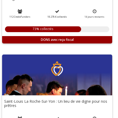
112 CredoFunders
18 278 €
collectés
14
jours
restants
73% collectés
DONS
Saint-Louis La Roche-Sur-Yon : Un lieu de vie digne pour nos
prêtres