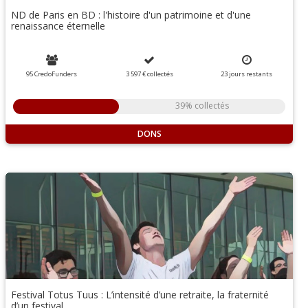
ND de Paris en BD : l'histoire d'un patrimoine et d'une
renaissance éternelle
95 CredoFunders
3 597 €
collectés
23
jours
restants
39% collectés
DONS
Festival Totus Tuus : L’intensité d’une retraite, la fraternité
d’un festival