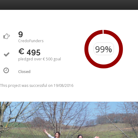
9
CredoFunders
€ 495
pledged over € 500 goal
Closed
This project was successful on 19/08/2016