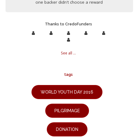
one backer didn't choose a reward
Thanks to CredoFunders
See all ...
tags
WORLD YOUTH DAY 2016
PILGRIMAGE
DONATION