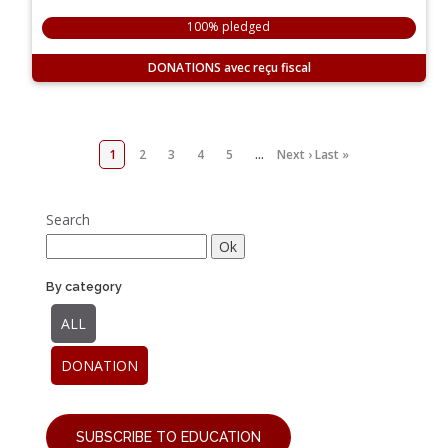
100% pledged
DONATIONS
1
2
3
4
5
…
Next ›
Last »
Search
By category
ALL
DONATION
SUBSCRIBE TO EDUCATION