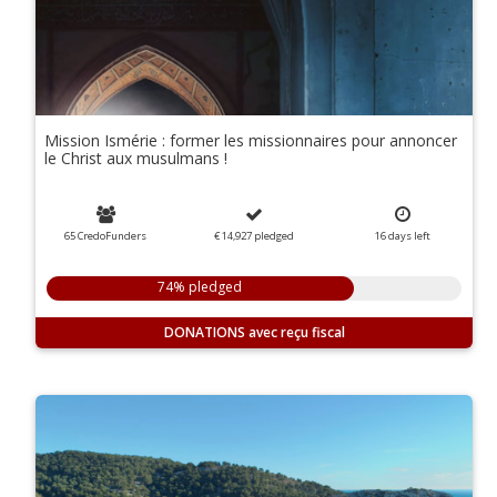
Mission Ismérie : former les missionnaires pour annoncer
le Christ aux musulmans !
65 CredoFunders
€ 14,927
pledged
16
days
left
74% pledged
DONATIONS