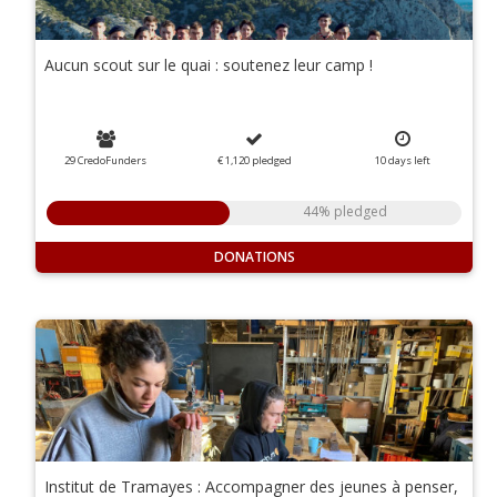
Aucun scout sur le quai : soutenez leur camp !
29 CredoFunders
€ 1,120
pledged
10
days
left
44% pledged
DONATIONS
Institut de Tramayes : Accompagner des jeunes à penser,