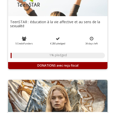
TeenSTAR : éducation à la vie affective et au sens de la
sexualité
5 CredoFunders
€ 280
pledged
34
days
left
1% pledged
DONATIONS