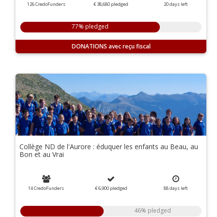
126 CredoFunders
€ 38,680
pledged
20
days
left
77% pledged
DONATIONS
Collège ND de l'Aurore : éduquer les enfants au Beau, au
Bon et au Vrai
14 CredoFunders
€ 6,900
pledged
88
days
left
46% pledged