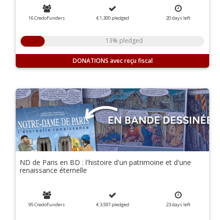
16 CredoFunders
€ 1,300
pledged
20
days
left
13% pledged
DONATIONS
ND de Paris en BD : l'histoire d'un patrimoine et d'une
renaissance éternelle
95 CredoFunders
€ 3,597
pledged
23
days
left