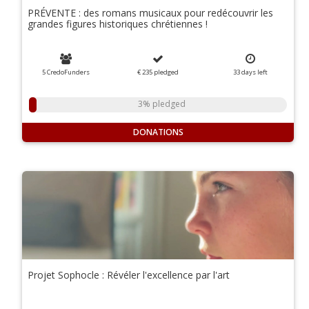
PRÉVENTE : des romans musicaux pour redécouvrir les
grandes figures historiques chrétiennes !
5 CredoFunders
€ 235
pledged
33
days
left
3% pledged
DONATIONS
Projet Sophocle : Révéler l'excellence par l'art