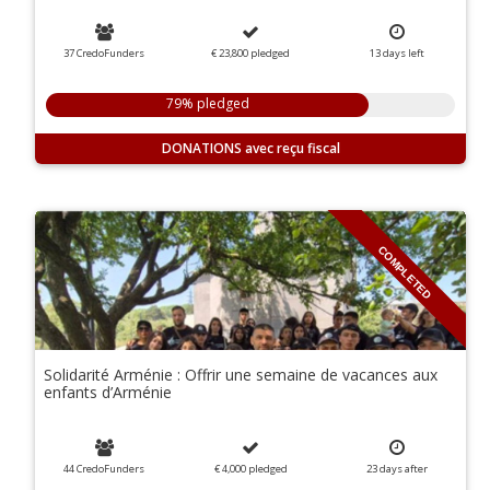
37 CredoFunders
€ 23,800
pledged
13
days
left
79% pledged
DONATIONS
COMPLETED
Solidarité Arménie : Offrir une semaine de vacances aux
enfants d’Arménie
44 CredoFunders
€ 4,000
pledged
23
days
after