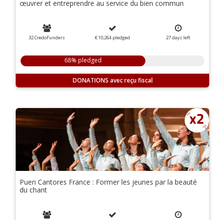
œuvrer et entreprendre au service du bien commun
32 CredoFunders
€ 10,264
pledged
27
days
left
68% pledged
DONATIONS
Pueri Cantores France : Former les jeunes par la beauté
du chant