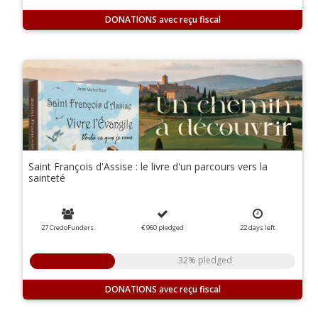
DONATIONS
Saint François d'Assise : le livre d'un parcours vers la
sainteté
27 CredoFunders
€ 960
pledged
22
days
left
32% pledged
DONATIONS