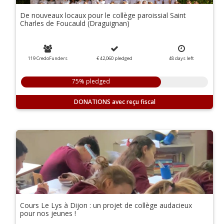
De nouveaux locaux pour le collège paroissial Saint
Charles de Foucauld (Draguignan)
119 CredoFunders
€ 42,060
pledged
48
days
left
75% pledged
DONATIONS
Cours Le Lys à Dijon : un projet de collège audacieux
pour nos jeunes !