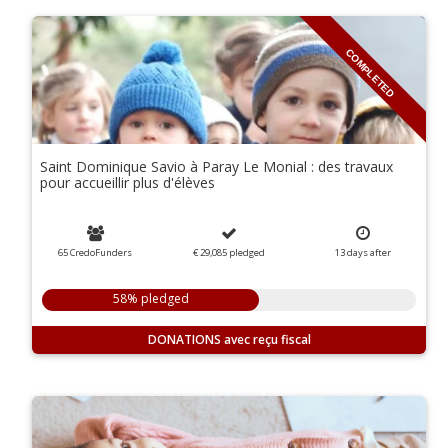
COMPLETED
Saint Dominique Savio à Paray Le Monial : des travaux
pour accueillir plus d'élèves
65 CredoFunders
€ 29,085
pledged
13
days
after
58% pledged
DONATIONS