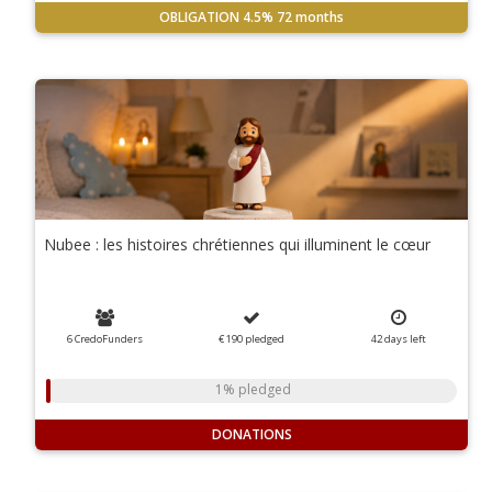
OBLIGATION
4.5%
72 months
Nubee : les histoires chrétiennes qui illuminent le cœur
6 CredoFunders
€ 190
pledged
42
days
left
1% pledged
DONATIONS