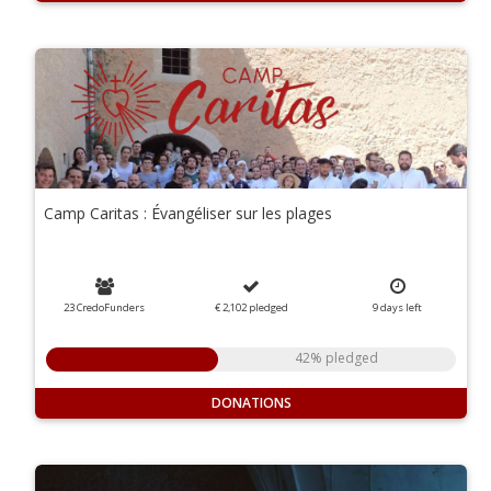
Camp Caritas : Évangéliser sur les plages
23 CredoFunders
€ 2,102
pledged
9
days
left
42% pledged
DONATIONS