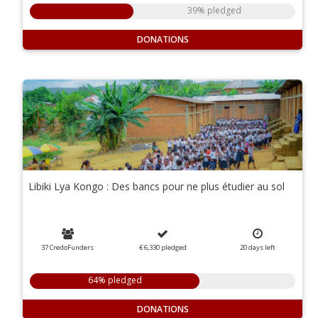
39% pledged
DONATIONS
Libiki Lya Kongo : Des bancs pour ne plus étudier au sol
37 CredoFunders
€ 6,330
pledged
20
days
left
64% pledged
DONATIONS