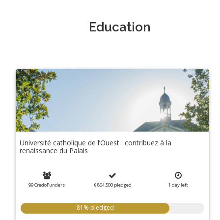
Education
Université catholique de l’Ouest : contribuez à la
renaissance du Palais
99 CredoFunders
€ 864,500
pledged
1 day
left
81% pledged