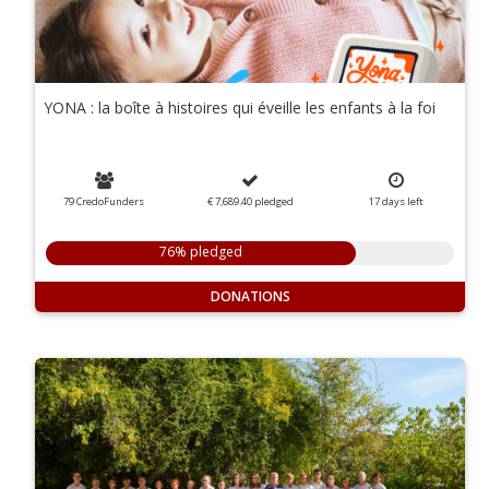
YONA : la boîte à histoires qui éveille les enfants à la foi
79 CredoFunders
€ 7,689.40
pledged
17
days
left
76% pledged
DONATIONS