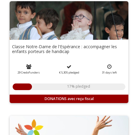
Classe Notre-Dame de l'Espérance : accompagner les
enfants porteurs de handicap
29 CredoFunders
€ 5,305
pledged
31
days
left
17% pledged
DONATIONS