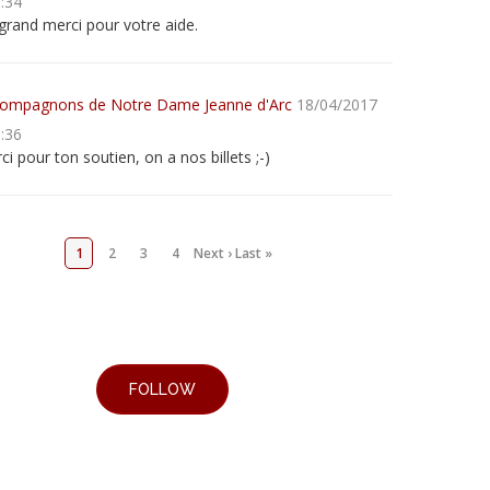
0:34
grand merci pour votre aide.
ompagnons de Notre Dame Jeanne d'Arc
18/04/2017
0:36
ci pour ton soutien, on a nos billets ;-)
1
2
3
4
Next ›
Last »