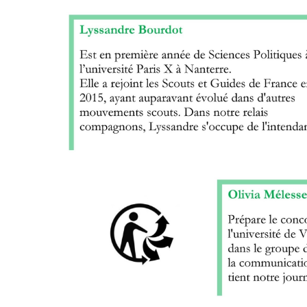
de
financer
du
matériel
pédagogique
pour
réaliser
le
film,
le
voyage,
l'hébergement
et
les
différents
frais
à
prendre
en
charge
sur