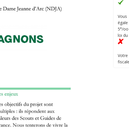
Vous 
égale
5°/oo
loi du
Votre
fiscal