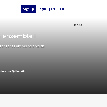
Sign up
Login
| EN
| FR
Dons
lm ensemble !
d'enfants orphelins près de
Education
Donation