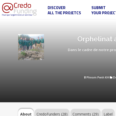
DISCOVER
SUBMIT
ALL THE PROJETCS
YOUR PROJEC
Orphelinat
au
Cambodge
:
et
About
Orphelinat a
si
on
faisait
Dans le cadre de notre pro
un
film
ensemble
CredoFunders
!
(28)
Phnom Penh KH
D
Comments
(29)
Label
About
CredoFunders
(28)
Comments (29)
Label