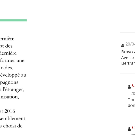
20/0
Bravo 
Avec t
Bertra
C
- 2
Tou
don
C