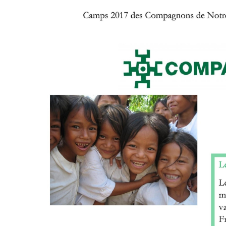
Phnom
Penh
KH
Donation
Integral
Ecology
fiscal
receipt
(FR
only)
Humanitarian
Scoutisme
Education
Donation
Dons