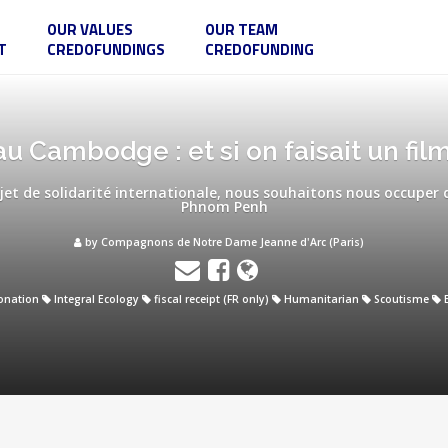
OUR VALUES
OUR TEAM
T
CREDOFUNDINGS
CREDOFUNDING
u Cambodge : et si on faisait un fi
jet de solidarité internationale, nous souhaitons nous occuper 
Phnom Penh
by Compagnons de Notre Dame Jeanne d'Arc (Paris)
onation
Integral Ecology
fiscal receipt (FR only)
Humanitarian
Scoutisme