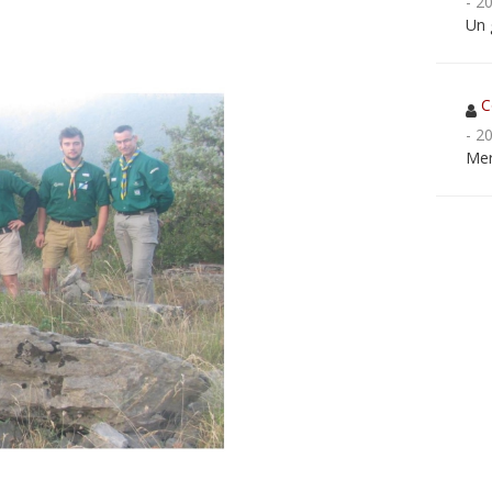
- 2
Un 
C
- 2
Mer