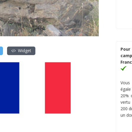
Pour 
Widget
camp
Franc
Vous 
égale
20% d
vertu
200 du
un do