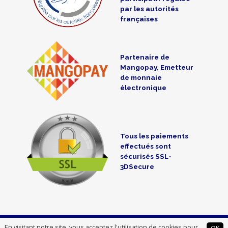
par les autorités
françaises
Partenaire de
Mangopay, Emetteur
de monnaie
électronique
Tous les paiements
effectués sont
sécurisés SSL-
3DSecure
CredoFunding is a crowdfunding intermediate registered at the
En visitant notre site, vous acceptez l'utilisation de cookies pour