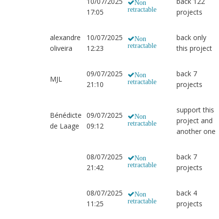
10/07/2025
back 122
Non
retractable
17:05
projects
alexandre
10/07/2025
back only
Non
retractable
oliveira
12:23
this project
09/07/2025
back 7
Non
MJL
retractable
21:10
projects
support this
Bénédicte
09/07/2025
Non
project and
retractable
de Laage
09:12
another one
08/07/2025
back 7
Non
retractable
21:42
projects
08/07/2025
back 4
Non
retractable
11:25
projects