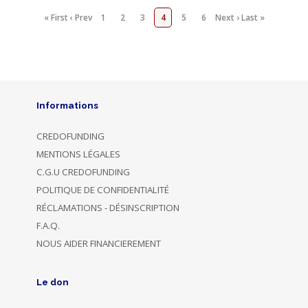
« First
‹ Prev
1
2
3
4
5
6
Next ›
Last »
Informations
CREDOFUNDING
MENTIONS LÉGALES
C.G.U CREDOFUNDING
POLITIQUE DE CONFIDENTIALITÉ
RÉCLAMATIONS - DÉSINSCRIPTION
F.A.Q.
NOUS AIDER FINANCIEREMENT
Le don