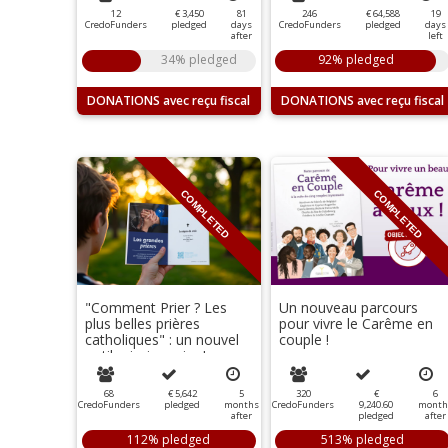
12
€ 3,450
81
246
€ 64,588
19
CredoFunders
pledged
days
CredoFunders
pledged
days
after
left
34% pledged
92% pledged
DONATIONS
DONATIONS
COMPLETED
COMPLETED
"Comment Prier ? Les
Un nouveau parcours
plus belles prières
pour vivre le Carême en
catholiques" : un nouvel
couple !
outil missionnaire !
68
€ 5,642
5
320
€
6
CredoFunders
pledged
months
CredoFunders
9,240.60
month
after
pledged
after
112% pledged
513% pledged