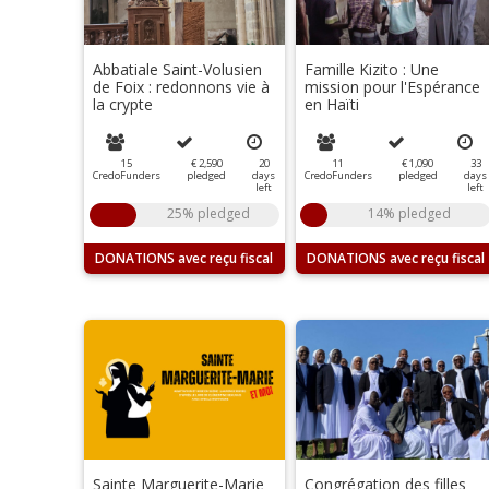
Abbatiale Saint-Volusien
Famille Kizito : Une
de Foix : redonnons vie à
mission pour l'Espérance
la crypte
en Haïti
15
€ 2,590
20
11
€ 1,090
33
CredoFunders
pledged
days
CredoFunders
pledged
days
left
left
25% pledged
14% pledged
DONATIONS
DONATIONS
Sainte Marguerite-Marie
Congrégation des filles