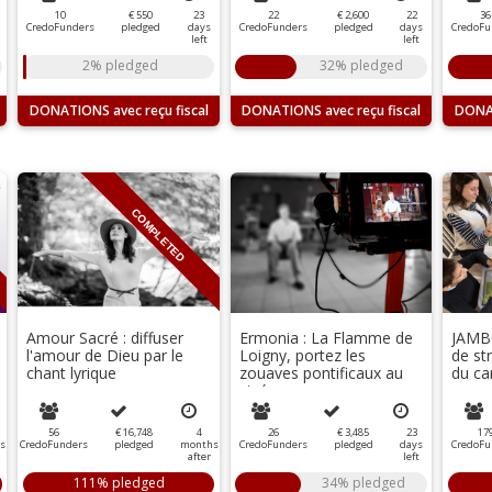
10
€ 550
23
22
€ 2,600
22
36
CredoFunders
pledged
days
CredoFunders
pledged
days
CredoFu
left
left
2% pledged
32% pledged
DONATIONS
DONATIONS
DONA
COMPLETED
Amour Sacré : diffuser
Ermonia : La Flamme de
JAMBO
l'amour de Dieu par le
Loigny, portez les
de st
chant lyrique
zouaves pontificaux au
du c
cinéma
56
€ 16,748
4
26
€ 3,485
23
17
s
CredoFunders
pledged
months
CredoFunders
pledged
days
CredoFu
after
left
111% pledged
34% pledged