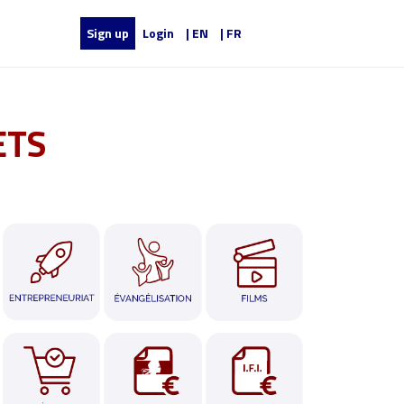
Sign up
Login
| EN
| FR
ETS