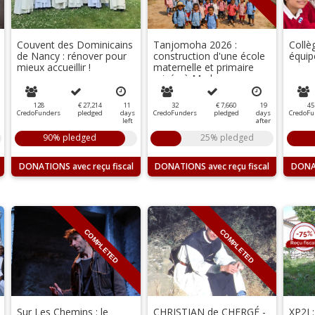
Couvent des Dominicains
Tanjomoha 2026 :
Collè
de Nancy : rénover pour
construction d'une école
équipe
mieux accueillir !
maternelle et primaire
privée à Madagascar
128
€ 27,214
11
32
€ 7,660
19
45
CredoFunders
pledged
days
CredoFunders
pledged
days
CredoFu
left
after
90% pledged
25% pledged
DONATIONS
DONATIONS
DONA
COMPLETED
COMPLETED
Sur Les Chemins : le
CHRISTIAN de CHERGÉ -
XP2I :