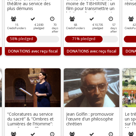
théâtre au service des
moine de TIBHIRINE : un
réins
plus démunis
film pour transmettre un
héritage d'espérance et
de paix
15
€ 2,930
70
68
€ 10,735
57
42
CredoFunders
pledged
days
CredoFunders
pledged
days
CredoFu
after
after
58% pledged
71% pledged
DONATIONS
DONATIONS
DONA
“Coloratures au service
Jean Golfin : promouvoir
Le tr
du sacré” & “Ombres et
l'œuvre d'un philosophe
un sp
Lumières de l’Homme”:
chrétien
sur l'
un même souffle pour
Marmo
ressentir et s’élever.