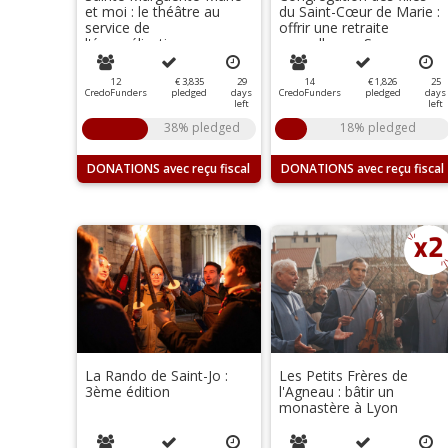
et moi : le théâtre au
du Saint-Cœur de Marie :
service de
offrir une retraite
l'évangélisation
annuelle aux Sœurs
12
€ 3,835
29
14
€ 1,826
25
CredoFunders
pledged
days
CredoFunders
pledged
days
left
left
38% pledged
18% pledged
DONATIONS
DONATIONS
La Rando de Saint-Jo :
Les Petits Frères de
3ème édition
l'Agneau : bâtir un
monastère à Lyon