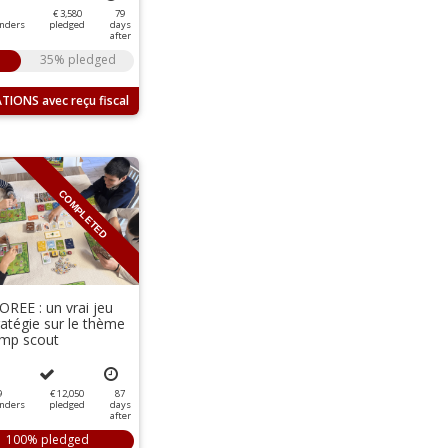
€ 3,580
79
nders
pledged
days
after
35% pledged
TIONS
COMPLETED
REE : un vrai jeu
ratégie sur le thème
amp scout
9
€ 12,050
87
nders
pledged
days
after
100% pledged