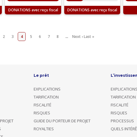
DONATIONS
DONATIONS
2
3
4
5
6
7
8
…
Next ›
Last »
Le prêt
L'investisse
EXPLICATIONS
EXPLICATION
TARIFICATION
TARIFICATION
FISCALITÉ
FISCALITÉ
RISQUES
RISQUES
 PROJET
GUIDE DU PORTEUR DE PROJET
PROCESSUS
S
ROYALTIES
QUELS INTÉR
TS