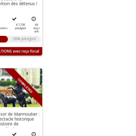
ertion des détenus !
€ 7,739
49
nders
pledged
days
left
38% pledged
TIONS
COMPLETED
ésor de Marmoutier :
ectacle historique
histoire de
utier !