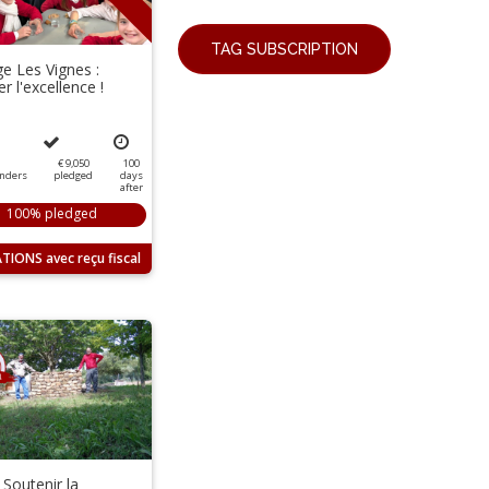
TAG SUBSCRIPTION
ge Les Vignes :
r l'excellence !
€ 9,050
100
nders
pledged
days
after
100% pledged
TIONS
 Soutenir la