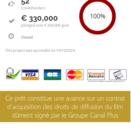
52
CredoFunders
€ 330,000
pledged over € 330,000 goal
Closed
This project was successful on 19/10/2024