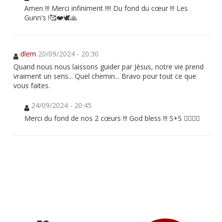
Amen !!! Merci infiniment !!!! Du fond du cœur !!! Les
Gunn's !🥰❤️🕊🙏
dlem
20/09/2024 - 20:30
Quand nous nous laissons guider par Jésus, notre vie prend
vraiment un sens... Quel chemin... Bravo pour tout ce que
vous faites.
24/09/2024 - 20:45
Merci du fond de nos 2 cœurs !!! God bless !!! S+S ❤️‍🔥❤️‍🔥