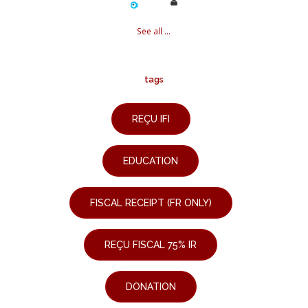
See all ...
tags
REÇU IFI
EDUCATION
FISCAL RECEIPT (FR ONLY)
REÇU FISCAL 75% IR
DONATION