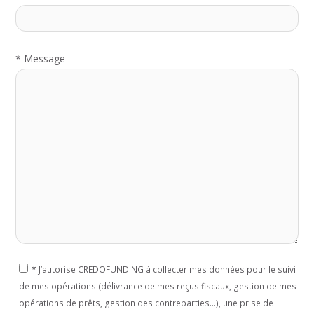
*
Message
*
J’autorise CREDOFUNDING à collecter mes données pour le suivi
If
de mes opérations (délivrance de mes reçus fiscaux, gestion de mes
you
opérations de prêts, gestion des contreparties...), une prise de
are