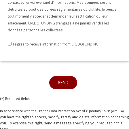
contact et l’envoi éventuel d’informations. Mes données seront
a
détruites au bout des durées règlementaires ou d’utilité. Je peux à
human,
tout moment y accéder et demander leur rectification ou leur
ignore
effacement. CREDOFUNDING s'engage à ne jamais vendre les
données personnelles collectées.
this
field
I agree to receive information from CREDOFUNDING
(*) Required fields
In accordance with the French Data Protection Act of 6 January 1978 (Art. 34),
you have the right to access, modify, rectify and delete information concerning
you. To exercise this right, send a message specifying your request in this