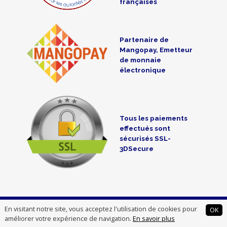
françaises
Partenaire de
Mangopay, Emetteur
de monnaie
électronique
Tous les paiements
effectués sont
sécurisés SSL-
3DSecure
CredoFunding is a crowdfunding intermediate registered at the
En visitant notre site, vous acceptez l'utilisation de cookies pour
OK
ORIAS under n° 14007012
améliorer votre expérience de navigation.
En savoir plus