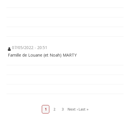
07/05/2022 - 20:51
Famille de Louane (et Noah) MARTY
1
2
3
Next ›
Last »