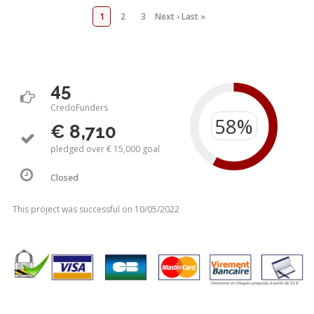
1
2
3
Next ›
Last »
45
CredoFunders
€ 8,710
pledged over € 15,000 goal
Closed
This project was successful on 10/05/2022