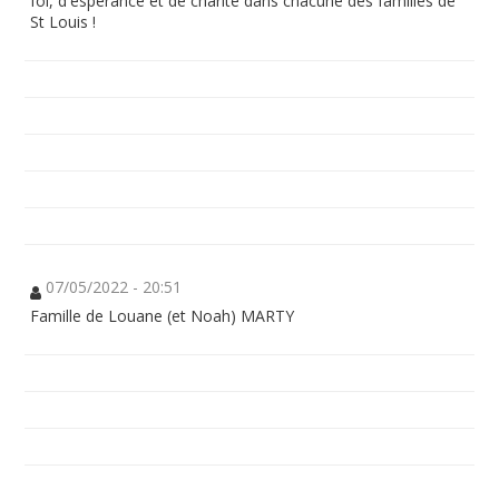
foi, d'espérance et de charité dans chacune des familles de
St Louis !
07/05/2022 - 20:51
Famille de Louane (et Noah) MARTY