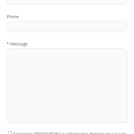
Phone
*
Message
*
J’autorise CREDOFUNDING à collecter mes données pour le suivi