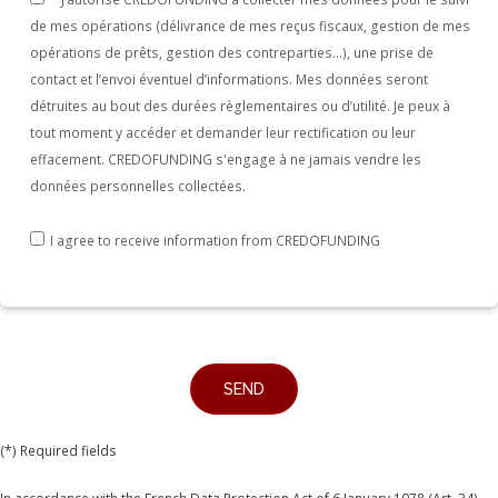
If
de mes opérations (délivrance de mes reçus fiscaux, gestion de mes
you
opérations de prêts, gestion des contreparties...), une prise de
are
contact et l’envoi éventuel d’informations. Mes données seront
a
détruites au bout des durées règlementaires ou d’utilité. Je peux à
human,
tout moment y accéder et demander leur rectification ou leur
ignore
effacement. CREDOFUNDING s'engage à ne jamais vendre les
données personnelles collectées.
this
field
I agree to receive information from CREDOFUNDING
(*) Required fields