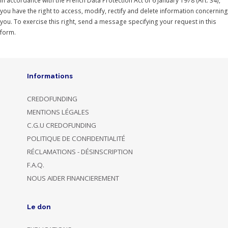
In accordance with the French Data Protection Act of 6 January 1978 (Art. 34),
you have the right to access, modify, rectify and delete information concerning
you. To exercise this right, send a message specifying your request in this
form.
Informations
CREDOFUNDING
MENTIONS LÉGALES
C.G.U CREDOFUNDING
POLITIQUE DE CONFIDENTIALITÉ
RÉCLAMATIONS - DÉSINSCRIPTION
F.A.Q.
NOUS AIDER FINANCIEREMENT
Le don