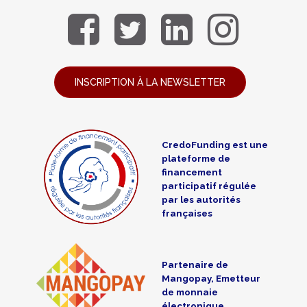
INSCRIPTION À LA NEWSLETTER
CredoFunding est une
plateforme de
financement
participatif régulée
par les autorités
françaises
Partenaire de
Mangopay, Emetteur
de monnaie
électronique