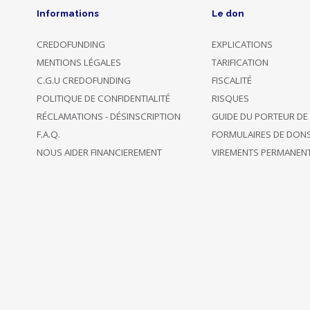
Informations
Le don
05/04/2018
back 2
€ 50
20:47
projects
CREDOFUNDING
EXPLICATIONS
MENTIONS LÉGALES
TARIFICATION
30/03/2018
back only
C.G.U CREDOFUNDING
FISCALITÉ
€ 160
10:58
this project
POLITIQUE DE CONFIDENTIALITÉ
RISQUES
RÉCLAMATIONS - DÉSINSCRIPTION
GUIDE DU PORTEUR DE
Opted to
F.A.Q.
FORMULAIRES DE DON
Anonymous
30/03/2018
remain
€ 150
NOUS AIDER FINANCIEREMENT
VIREMENTS PERMANEN
backer
09:52
incognito
Opted to
Anonymous
30/03/2018
remain
€ 15
backer
09:20
incognito
Opted to
Anonymous
28/03/2018
remain
€ 50
backer
16:58
incognito