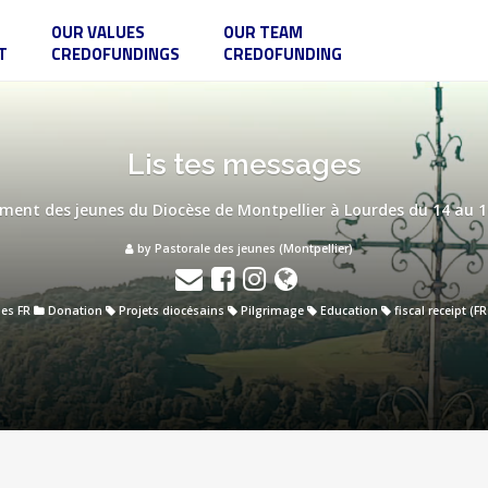
OUR VALUES
OUR TEAM
T
CREDOFUNDINGS
CREDOFUNDING
Lis tes messages
ent des jeunes du Diocèse de Montpellier à Lourdes du 14 au 16
by Pastorale des jeunes (Montpellier)
es FR
Donation
Projets diocésains
Pilgrimage
Education
fiscal receipt (F