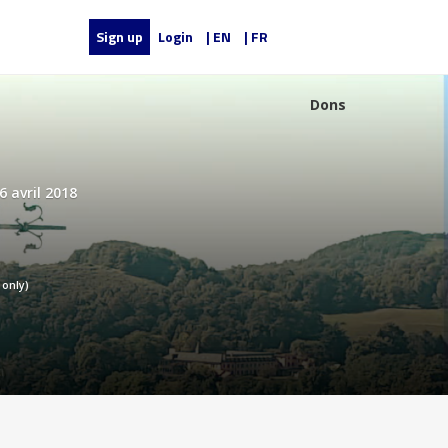
Sign up
Login
| EN
| FR
Dons
 avril 2018
R only)