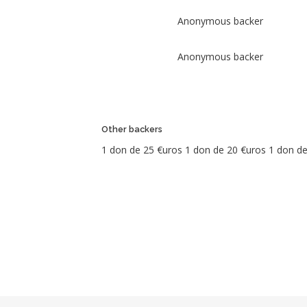
Anonymous backer
Anonymous backer
Photo
Name
Dated
Description
Amount
Opted to
Anonymous
10/04/2018
remain
€ 15
Other backers
backer
19:38
incognito
1 don de 25 €uros 1 don de 20 €uros 1 don de
09/04/2018
back only
€ 30
14:10
this project
09/04/2018
back 50
Credofunding
€ 50
09:11
projects
07/04/2018
back only
€ 20
12:01
this project