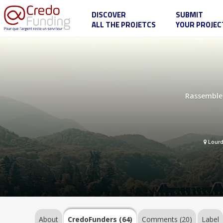
DISCOVER
SUBMIT
ALL THE PROJETCS
YOUR PROJEC
Lis
tes
messages
About
Rassemblem
CredoFunders
(64)
Lourd
Comments
(20)
Label
About
CredoFunders
(64)
Comments (20)
Label