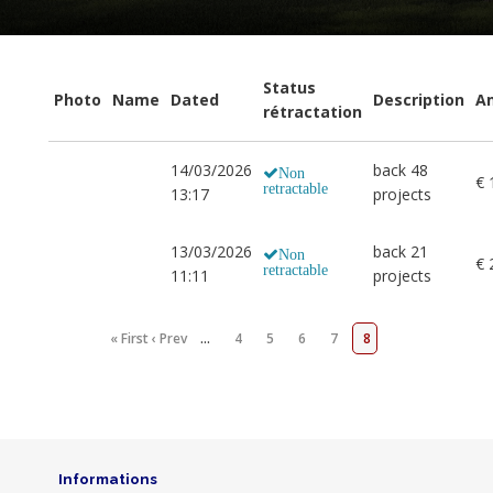
Status
Photo
Name
Dated
Description
A
rétractation
14/03/2026
back 48
Non
€ 
retractable
13:17
projects
13/03/2026
back 21
Non
€ 
retractable
11:11
projects
« First
‹ Prev
…
4
5
6
7
8
Informations