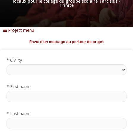
locaux pour le collège du groupe scolaire Tarcisius -
Trinité
Project menu
Envoi d'un message au porteur de projet
*
Civility
*
First name
*
Last name