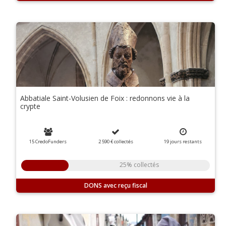
Abbatiale Saint-Volusien de Foix : redonnons vie à la
crypte
15 CredoFunders
2 590 €
collectés
19
jours
restants
25% collectés
DONS