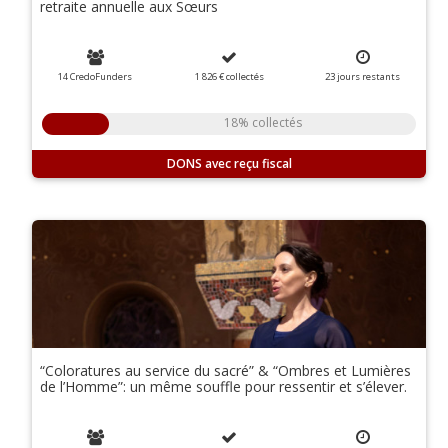
retraite annuelle aux Sœurs
14 CredoFunders
1 826 €
collectés
23
jours
restants
18% collectés
DONS
“Coloratures au service du sacré” & “Ombres et Lumières
de l’Homme”: un même souffle pour ressentir et s’élever.