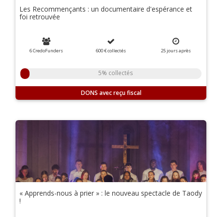
Les Recommençants : un documentaire d'espérance et
foi retrouvée
6 CredoFunders
600 €
collectés
25
jours
après
5% collectés
DONS
« Apprends-nous à prier » : le nouveau spectacle de Taody
!