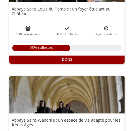
Abbaye Saint Louis du Temple : un foyer étudiant au
Château
150 CredoFunders
32 213 €
collectés
35
jours
restants
53% collectés
DONS
Abbaye Saint-Wandrille : un espace de vie adapté pour les
frères âgés