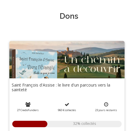
Dons
Saint François d'Assise : le livre d'un parcours vers la
sainteté
27 CredoFunders
960 €
collectés
23
jours
restants
32% collectés