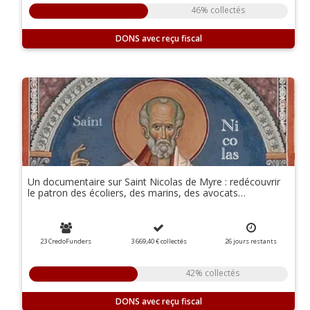
46% collectés
DONS
Un documentaire sur Saint Nicolas de Myre : redécouvrir
le patron des écoliers, des marins, des avocats…
23 CredoFunders
3 669,40 €
collectés
26
jours
restants
42% collectés
DONS