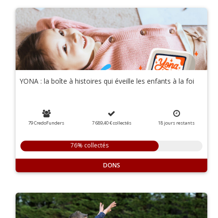
YONA : la boîte à histoires qui éveille les enfants à la foi
79 CredoFunders
7 689,40 €
collectés
18
jours
restants
76% collectés
DONS