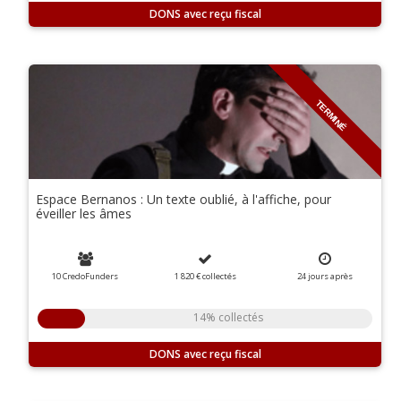
DONS
TERMINÉ
Espace Bernanos : Un texte oublié, à l'affiche, pour
éveiller les âmes
10 CredoFunders
1 820 €
collectés
24
jours
après
14% collectés
DONS