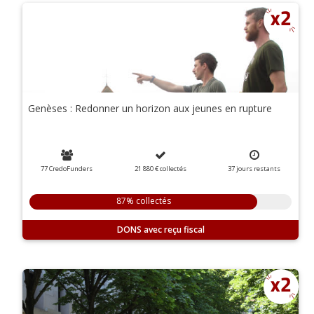
Genèses : Redonner un horizon aux jeunes en rupture
77 CredoFunders
21 880 €
collectés
37
jours
restants
87% collectés
DONS