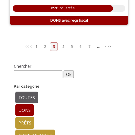
89% collectés
DONS
<<
<
1
2
3
4
5
6
7
...
>
>>
Chercher
Par catégorie
TOUTES
DONS
PRÊTS