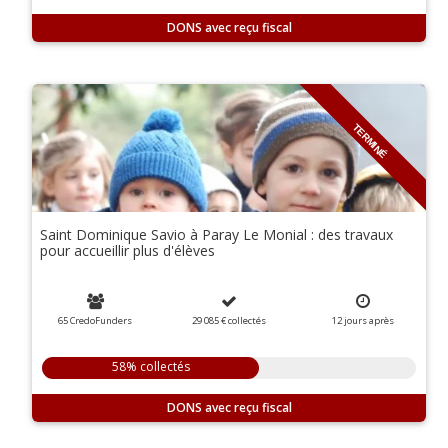
DONS
TERMINÉ
Saint Dominique Savio à Paray Le Monial : des travaux
pour accueillir plus d'élèves
65 CredoFunders
29 085 €
collectés
12
jours
après
58% collectés
DONS