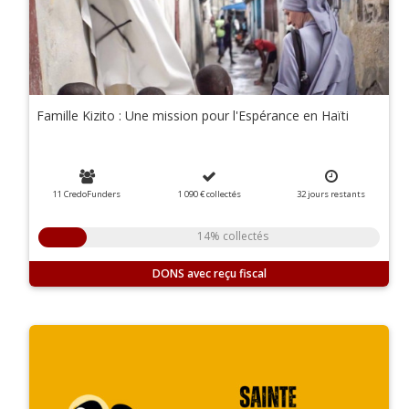
Famille Kizito : Une mission pour l'Espérance en Haïti
11 CredoFunders
1 090 €
collectés
32
jours
restants
14% collectés
DONS