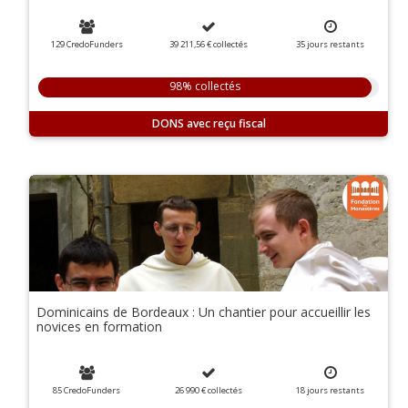
129 CredoFunders
39 211,56 €
collectés
35
jours
restants
98% collectés
DONS
Dominicains de Bordeaux : Un chantier pour accueillir les
novices en formation
85 CredoFunders
26 990 €
collectés
18
jours
restants