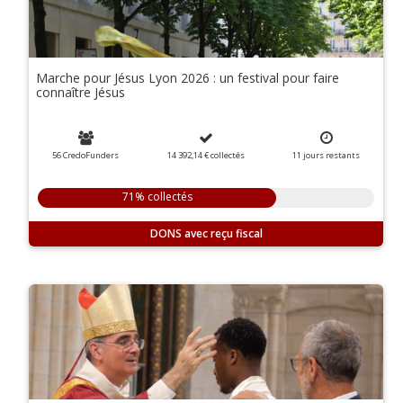
Marche pour Jésus Lyon 2026 : un festival pour faire
connaître Jésus
56 CredoFunders
14 392,14 €
collectés
11
jours
restants
71% collectés
DONS