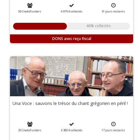
59 CredoFunders
6 975 €
collectés
31
jours
restants
46% collectés
DONS
Una Voce : sauvons le trésor du chant grégorien en péril !
35 CredoFunders
4 380 €
collectés
17
jours
restants