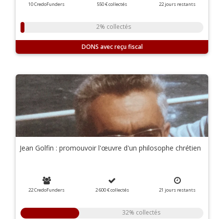
10 CredoFunders
550 €
collectés
22
jours
restants
2% collectés
DONS
Jean Golfin : promouvoir l'œuvre d'un philosophe chrétien
22 CredoFunders
2 600 €
collectés
21
jours
restants
32% collectés