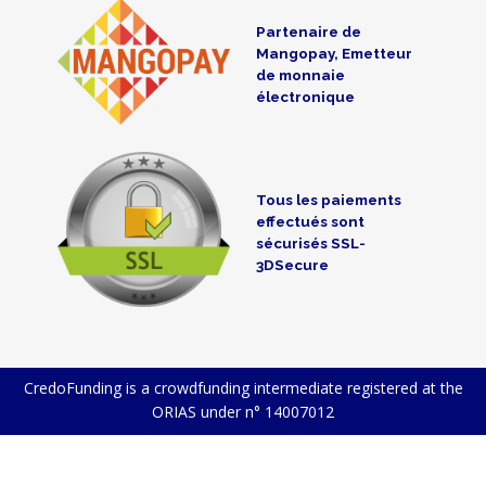
Partenaire de
Mangopay, Emetteur
de monnaie
électronique
Tous les paiements
effectués sont
sécurisés SSL-
3DSecure
CredoFunding is a crowdfunding intermediate registered at the
ORIAS under n° 14007012