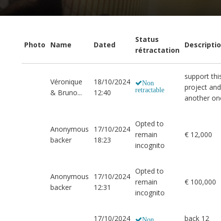
Status
Photo
Name
Dated
Descripti
rétractation
support thi
Véronique
18/10/2024
Non
project an
retractable
& Bruno...
12:40
another on
Opted to
Anonymous
17/10/2024
remain
€ 12,000
backer
18:23
incognito
Opted to
Anonymous
17/10/2024
remain
€ 100,000
backer
12:31
incognito
17/10/2024
back 12
Non