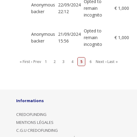
Opted to
Anonymous
22/09/2024
remain
€ 1,000
backer
22:12
incognito
Opted to
Anonymous
21/09/2024
remain
€ 1,000
backer
15:56
incognito
« First
‹ Prev
1
2
3
4
5
6
Next ›
Last »
Informations
CREDOFUNDING
MENTIONS LÉGALES
C.G.U CREDOFUNDING