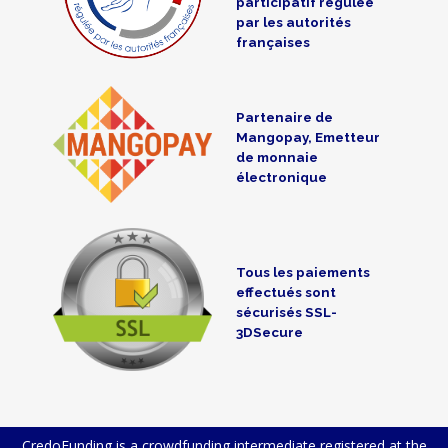
participatif régulée
par les autorités
françaises
Partenaire de
Mangopay, Emetteur
de monnaie
électronique
Tous les paiements
effectués sont
sécurisés SSL-
3DSecure
CredoFunding is a crowdfunding intermediate registered at the