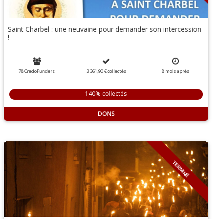
Saint Charbel : une neuvaine pour demander son intercession
!
78 CredoFunders
3 361,90 €
collectés
8
mois
après
140% collectés
DONS
TERMINÉ