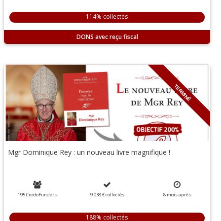
114% collectés
DONS
TERMINÉ
Mgr Dominique Rey : un nouveau livre magnifique !
195 CredoFunders
9 038 €
collectés
8
mois
après
188% collectés