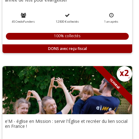
45 CredoFunders
12 800 €
collectés
1 an
après
100% collectés
DONS
TERMINÉ
e'M - église en Mission : servir l'Église et recréer du lien social
en France !