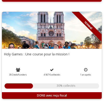
TERMINÉ
Holy Games : Une course pour la mission !
35 CredoFunders
4 567 €
collectés
1 an
après
30% collectés
DONS