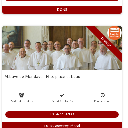
DONS
TERMINÉ
Abbaye de Mondaye : Effet place et beau
228 CredoFunders
77 554 €
collectés
11
mois
après
103% collectés
DONS