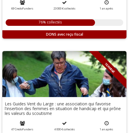
69 CredoFunders
23 000 €
collectés
1 an
après
76% collectés
DONS
TERMINÉ
Les Guides Vent du Large : une association qui favorise
l'insertion des femmes en situation de handicap et qui prône
les valeurs du scoutisme
47 CredoFunders
4 000 €
collectés
1 an
après