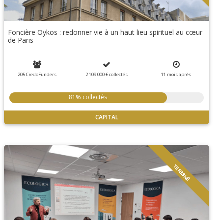
Foncière Oykos : redonner vie à un haut lieu spirituel au cœur
de Paris
205 CredoFunders
2 109 000 €
collectés
11
mois
après
81% collectés
CAPITAL
TERMINÉ