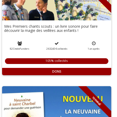
Mes Premiers chants scouts : un livre sonore pour faire
découvrir la magie des veillées aux enfants !
82 CredoFunders
2 632,60 €
collectés
1 an
après
105% collectés
DONS
TERMINÉ