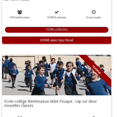
119 CredoFunders
15 000 €
collectés
9
mois
après
103% collectés
DONS
TERMINÉ
Ecole-collège Bienheureux Abbé Fouque : cap sur deux
nouvelles classes