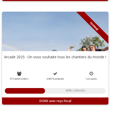
TERMINÉ
Arcade 2025 : On vous souhaite tous les chantiers du monde !
37 CredoFunders
4 067 €
collectés
1 an
après
40% collectés
DONS