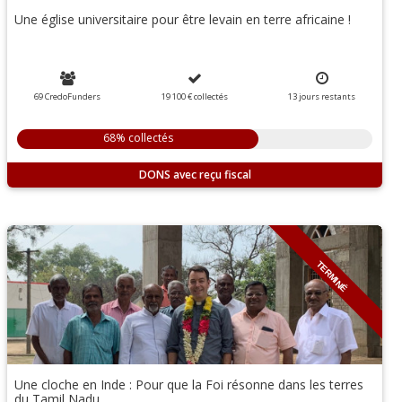
Une église universitaire pour être levain en terre africaine !
69 CredoFunders
19 100 €
collectés
13
jours
restants
68% collectés
DONS
TERMINÉ
Une cloche en Inde : Pour que la Foi résonne dans les terres
du Tamil Nadu