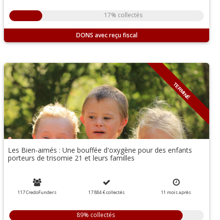
17% collectés
DONS
TERMINÉ
Les Bien-aimés : Une bouffée d'oxygène pour des enfants
porteurs de trisomie 21 et leurs familles
117 CredoFunders
17 884 €
collectés
11
mois
après
89% collectés