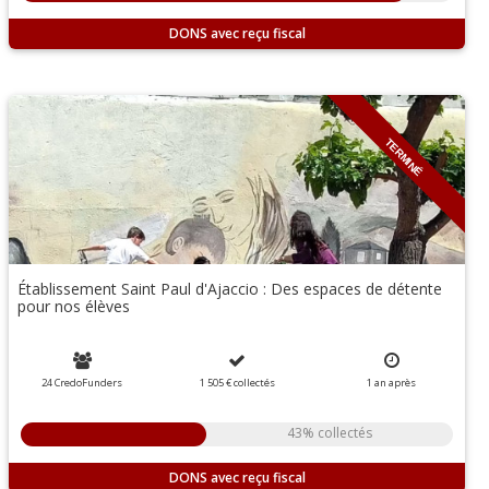
DONS
TERMINÉ
Établissement Saint Paul d'Ajaccio : Des espaces de détente
pour nos élèves
24 CredoFunders
1 505 €
collectés
1 an
après
43% collectés
DONS