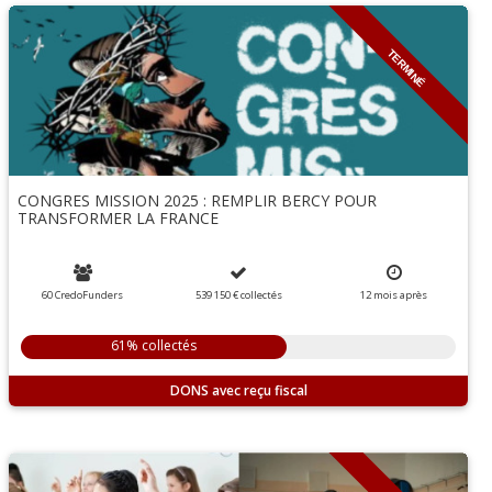
TERMINÉ
CONGRES MISSION 2025 : REMPLIR BERCY POUR
TRANSFORMER LA FRANCE
60 CredoFunders
539 150 €
collectés
12
mois
après
61% collectés
DONS