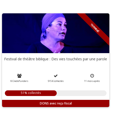
TERMINÉ
Festival de théâtre biblique : Des vies touchées par une parole
8 CredoFunders
515 €
collectés
11
mois
après
51% collectés
DONS