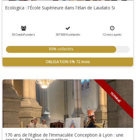
Ecologica : l'École Supérieure dans l'élan de Laudato Si
55 CredoFunders
357 600 €
collectés
12
mois
après
89% collectés
OBLIGATION
5%
72 mois
TERMINÉ
170 ans de l’église de l’Immaculée Conception à Lyon : une
année de fête pour évangéliser