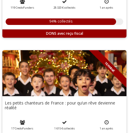
119 CredoFunders
28 320 €
collectés
1 an
après
94% collectés
DONS
TERMINÉ
Les petits chanteurs de France : pour qu’un rêve devienne
réalité
17 CredoFunders
1 615 €
collectés
1 an
après