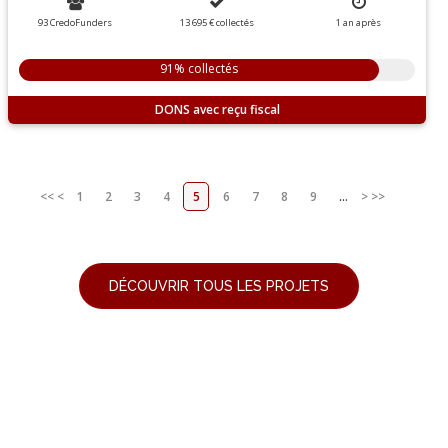
93 CredoFunders
13 695 €
collectés
1 an
après
91% collectés
DONS
<<
<
1
2
3
4
5
6
7
8
9
...
>
>>
DÉCOUVRIR TOUS LES PROJETS