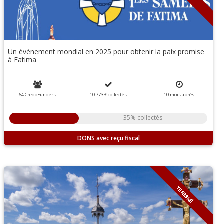
Un évènement mondial en 2025 pour obtenir la paix promise
à Fatima
64 CredoFunders
10 773 €
collectés
10
mois
après
35% collectés
DONS
TERMINÉ