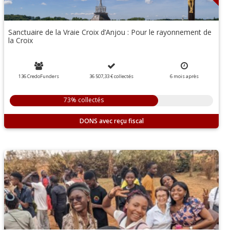
Sanctuaire de la Vraie Croix d’Anjou : Pour le rayonnement de
la Croix
136 CredoFunders
36 507,33 €
collectés
6
mois
après
73% collectés
DONS