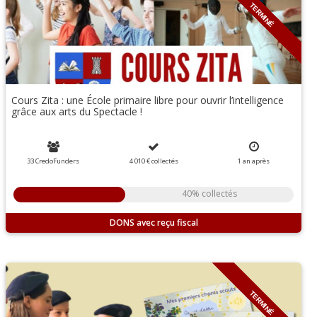
TERMINÉ
Cours Zita : une École primaire libre pour ouvrir l’intelligence
grâce aux arts du Spectacle !
33 CredoFunders
4 010 €
collectés
1 an
après
40% collectés
DONS
TERMINÉ