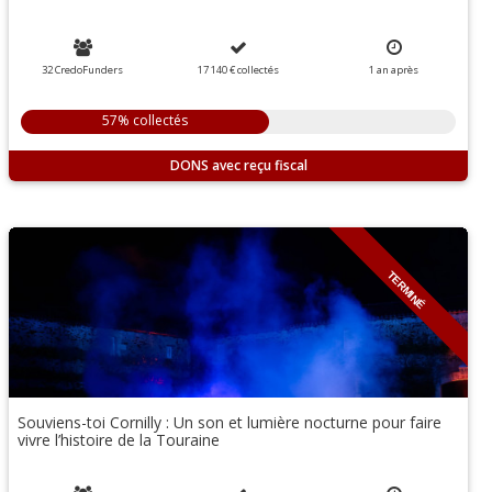
32 CredoFunders
17 140 €
collectés
1 an
après
57% collectés
DONS
TERMINÉ
Souviens-toi Cornilly : Un son et lumière nocturne pour faire
vivre l’histoire de la Touraine