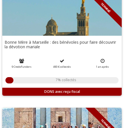
TERMINÉ
Bonne Mère à Marseille : des bénévoles pour faire découvrir
la dévotion mariale
9 CredoFunders
490 €
collectés
1 an
après
7% collectés
DONS
TERMINÉ