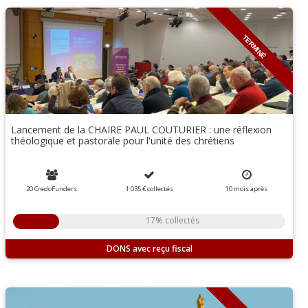
TERMINÉ
Lancement de la CHAIRE PAUL COUTURIER : une réflexion
théologique et pastorale pour l'unité des chrétiens
20 CredoFunders
1 035 €
collectés
10
mois
après
17% collectés
DONS