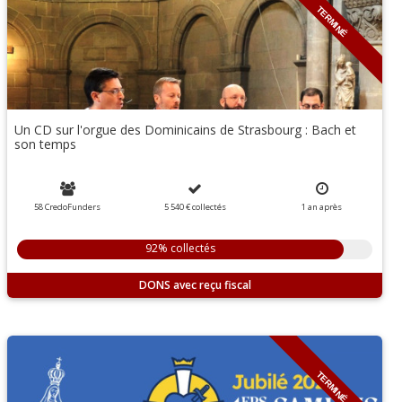
TERMINÉ
Un CD sur l'orgue des Dominicains de Strasbourg : Bach et
son temps
58 CredoFunders
5 540 €
collectés
1 an
après
92% collectés
DONS
TERMINÉ