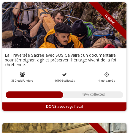
TERMINÉ
La Traversée Sacrée avec SOS Calvaire : un documentaire
pour témoigner, agir et préserver l’héritage vivant de la foi
chrétienne.
33 CredoFunders
4 910 €
collectés
4
mois
après
49% collectés
DONS